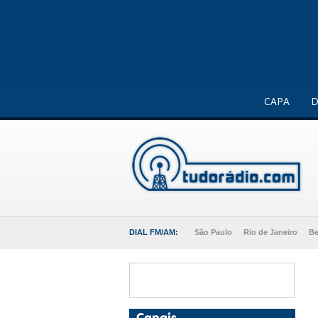
Este website usa cookies para melhorar a sua experiência 
CAPA
D
DIAL FM/AM:
São Paulo
Rio de Janeiro
Be