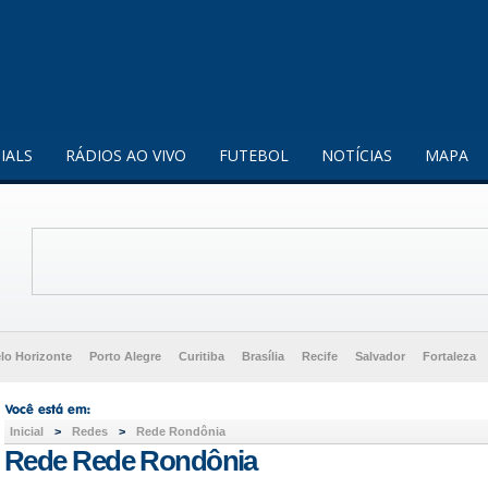
enquanto utilizador.
Saiba mais
IALS
RÁDIOS AO VIVO
FUTEBOL
NOTÍCIAS
MAPA
lo Horizonte
Porto Alegre
Curitiba
Brasília
Recife
Salvador
Fortaleza
Inicial
>
Redes
>
Rede Rondônia
Rede Rede Rondônia