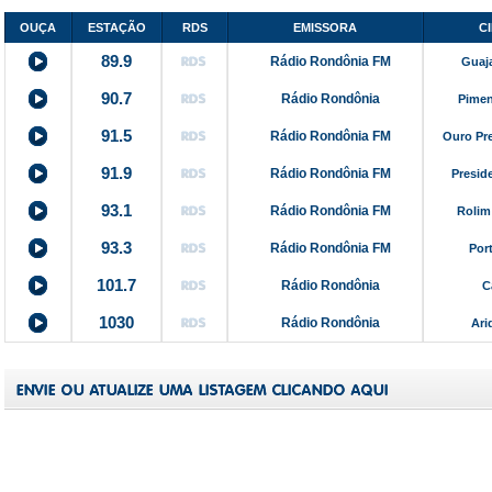
OUÇA
ESTAÇÃO
RDS
EMISSORA
C
89.9
Rádio Rondônia FM
Guaj
90.7
Rádio Rondônia
Pimen
91.5
Rádio Rondônia FM
Ouro Pr
91.9
Rádio Rondônia FM
Presid
93.1
Rádio Rondônia FM
Rolim
93.3
Rádio Rondônia FM
Por
101.7
Rádio Rondônia
C
1030
Rádio Rondônia
Ari