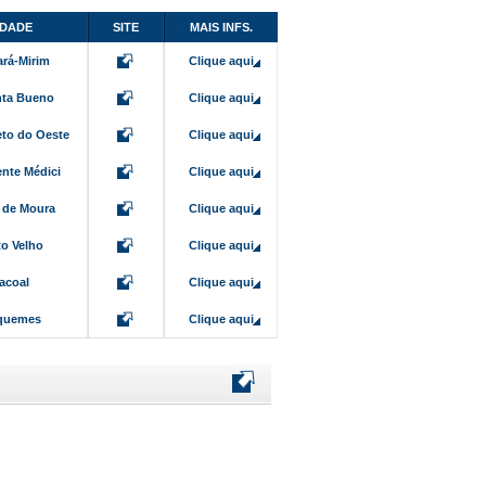
IDADE
SITE
MAIS INFS.
ará-Mirim
Clique aqui
ta Bueno
Clique aqui
eto do Oeste
Clique aqui
ente Médici
Clique aqui
 de Moura
Clique aqui
to Velho
Clique aqui
acoal
Clique aqui
quemes
Clique aqui