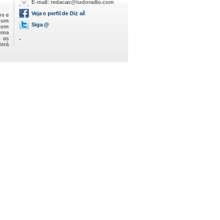
E-mail:
redacao@tudoradio.com
Veja o perfil de Diz aí!
os e
m um
Siga @
 com
 uma
.
o as
derá