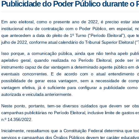
Publicidade do Poder Público durante o P
Em ano eleitoral, como o presente ano de 2022, é preciso estar aten
institucional e/ou de contratação com o Poder Público, em especial, n
que antecedem a data do pleito de 1º Turno (“Período Eleitoral”), que t
julho de 2022, conforme atual calendário do Tribunal Superior Eleitoral (“
Isso porque, a comunicação pública, ainda que não tenha apelo public
apelativo geral, quando realizada no Período Eleitoral, pode ser i
instrumento capaz de dar vantagem a determinado agente público em d
eventuais concorrentes. E de acordo com o atual entendimento
possibilidade de gerar essa vantagem, sem a necessidade de com
vantagem efetiva, já é suficiente para configurar a publicidade como i
autorizada e veiculada anteriormente.
Neste ponto, portanto, tem-se diversos cuidados que devem ser o
campanhas publicitárias no Período Eleitoral, inclusive limite de gastos
n.º 14.356/2022.
Inicialmente, ressaltamos que a Constituição Federal determina que to
serviços e campanhas dos Órgãos Públicos devem ter caráter educativo,