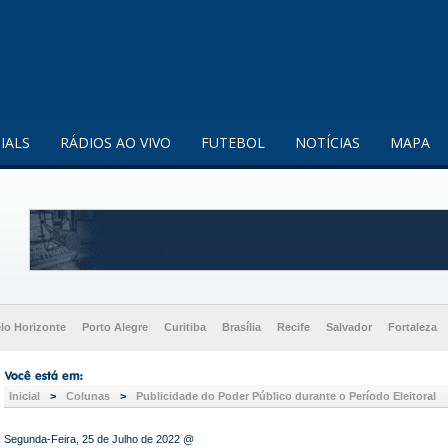
enquanto utilizador.
Saiba mais
IALS
RÁDIOS AO VIVO
FUTEBOL
NOTÍCIAS
MAPA
lo Horizonte
Porto Alegre
Curitiba
Brasília
Recife
Salvador
Fortaleza
Inicial
>
Colunas
>
Publicidade do Poder Público durante o Período Eleitoral
Segunda-Feira, 25 de Julho de 2022 @