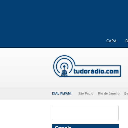
Este website usa cookies para melhorar a sua experiência 
CAPA
D
DIAL FM/AM:
São Paulo
Rio de Janeiro
Be