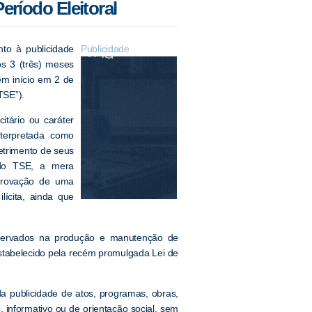
eríodo Eleitoral
to à publicidade
Publicidade
os 3 (três) meses
em início em 2 de
TSE”).
itário ou caráter
nterpretada como
etrimento de seus
 do TSE, a mera
provação de uma
lícita, ainda que
bservados na produção e manutenção de
 estabelecido pela recém promulgada Lei de
da publicidade de atos, programas, obras,
 informativo ou de orientação social, sem