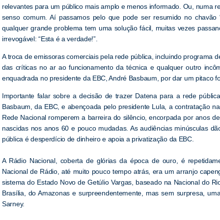
relevantes para um público mais amplo e menos informado. Ou, numa re
senso comum. Aí passamos pelo que pode ser resumido no chavão “c
qualquer grande problema tem uma solução fácil, muitas vezes passan
irrevogável: “Esta é a verdade!”.
A troca de emissoras comerciais pela rede pública, incluindo program
das críticas no ar ao funcionamento da técnica e qualquer outro inc
enquadrada no presidente da EBC, André Basbaum, por dar um pitaco fo
Importante falar sobre a decisão de trazer Datena para a rede públic
Basbaum, da EBC, e abençoada pelo presidente Lula, a contratação n
Rede Nacional romperem a barreira do silêncio, encorpada por anos de
nascidas nos anos 60 e pouco mudadas. As audiências minúsculas d
pública é desperdício de dinheiro e apoia a privatização da EBC.
A Rádio Nacional, coberta de glórias da época de ouro, é repetida
Nacional de Rádio, até muito pouco tempo atrás, era um arranjo cape
sistema do Estado Novo de Getúlio Vargas, baseado na Nacional do Rio
Brasília, do Amazonas e surpreendentemente, mas sem surpresa, uma
Sarney.