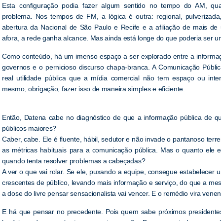
Esta configuração podia fazer algum sentido no tempo do AM, qua
problema. Nos tempos de FM, a lógica é outra: regional, pulverizad
abertura da Nacional de São Paulo e Recife e a afiliação de mais de
afora, a rede ganha alcance. Mas ainda está longe do que poderia ser u
Como conteúdo, há um imenso espaço a ser explorado entre a informaç
governos e o pernicioso discurso chapa-branca. A Comunicação Públi
real utilidade pública que a mídia comercial não tem espaço ou inte
mesmo, obrigação, fazer isso de maneira simples e eficiente.
Então, Datena cabe no diagnóstico de que a informação pública de qu
públicos maiores?
Caber, cabe. Ele é fluente, hábil, sedutor e não invade o pantanoso t
as métricas habituais para a comunicação pública. Mas o quanto ele 
quando tenta resolver problemas a cabeçadas?
A ver o que vai rolar. Se ele, puxando a equipe, consegue estabelece
crescentes de público, levando mais informação e serviço, do que a me
a dose do livre pensar sensacionalista vai vencer. E o remédio vira venen
E há que pensar no precedente. Pois quem sabe próximos president