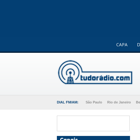
Este website usa cookies para melhorar a sua experiência 
CAPA
D
DIAL FM/AM:
São Paulo
Rio de Janeiro
Be