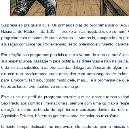
Surpresa só pra quem quis. Os primeiros dias do programa diário “Alô,
Nacional de Rádio — da EBC — trouxeram as novidades de sempre. O 
programa com minutos de suas verrinas — vamos lá, poupando um gúgol
acusação contundente. Por extensão, estilo polêmico e virulento, caracter
Em relação aos programas policiais que o levaram do topo de audiência
sua espetaculosa passagem pela política, as diferenças estão na paut
e da política substituem as broncas das delegacias. Apesar de algum ali
ele continua proclamando suas amizades com personagens de todos 
para almoçar”, Tarcísio, “gosto muito dele, mas...” e a promessa de que 
todos os lados. Eventualmente no próprio pé.
Este ajuste de perfil do programa permite que ele aborde temas variad
São Paulo aos conflitos internacionais, sempre com uma opinião a resp
duração, mesmo recheado de repórteres e correspondentes da rede e o 
Agostinho Teixeira, há tempo generoso para ele solar ao microfone.
E neste tempo dedicado ao improviso, ele pode cumprir a missão 