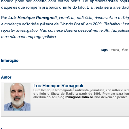
horário pode ser coberto com outros perfis. De apresentadores popular
daqueles que rompem pra baixo o limite do fato. E aí, esta será a verd
Por
Luiz Henrique Romagnoli
,
jornalista, radialista, desenvolveu e di
a mudança editorial e plástica da “Voz do Brasil” em 2003. Trabalhou jun
repórter investigativo. Não conhece Datena pessoalmente. Ah, faz palest
mas não quer emprego público.
Tags:
Datena, Rádio 
Luiz Henrique Romagnoli
Luiz Henrique Romagnoli é radialista, jornalista, consultor e red
e dirigiu o Show de Rádio a partir de 1996. Promete para lo
abertura do seu blog
romagnoli.radio.br
. Não deixem de perder.
e