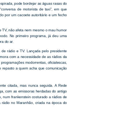
spirada, pode bordejar as águas rasas do
onversa de motorista de taxi”, em que
do por um cacoete autoritário e um fecho
a de TV, não afeta nem mesmo o mau humor
ômodo. No primeiro programa, já deu uma
ra do ar.
a de rádio e TV. Lançada pelo presidente
amora com a necessidade de as rádios da
 programações modorrentas, oficialescas,
ão repasto a quem acha que comunicação
mente citada, mas nunca seguida. A Rede
nga, com as emissoras herdadas do antigo
, num frankenstein costurado a rádios de
 rádio no Maranhão, criada na época do