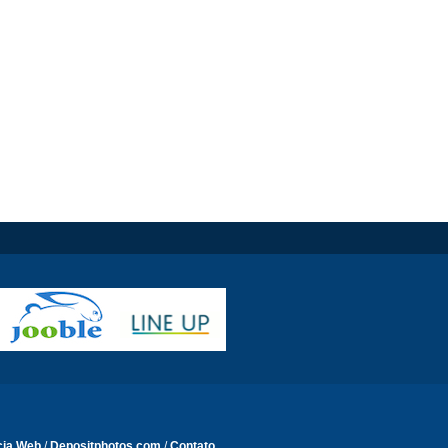
cia Web
/
Depositphotos.com
/
Contato