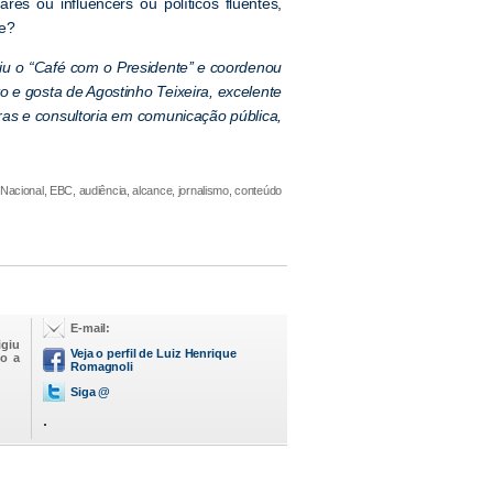
es ou influencers ou políticos fluentes,
ade?
rigiu o “Café com o Presidente’’ e coordenou
to e gosta de Agostinho Teixeira, excelente
ras e consultoria em comunicação pública,
Nacional, EBC, audiência, alcance, jornalismo, conteúdo
E-mail:
igiu
Veja o perfil de Luiz Henrique
go a
Romagnoli
Siga @
.