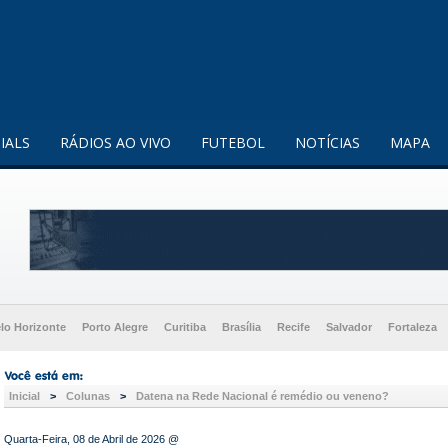
enquanto utilizador.
Saiba mais
IALS
RÁDIOS AO VIVO
FUTEBOL
NOTÍCIAS
MAPA
lo Horizonte
Porto Alegre
Curitiba
Brasília
Recife
Salvador
Fortaleza
Inicial
>
Colunas
>
Datena na Rede Nacional é remédio ou veneno?
Quarta-Feira, 08 de Abril de 2026 @