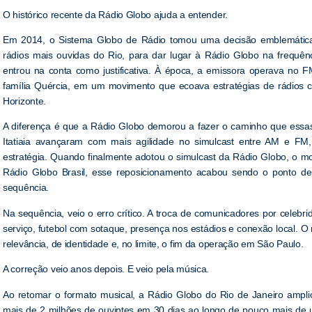
O histórico recente da Rádio Globo ajuda a entender.
Em 2014, o Sistema Globo de Rádio tomou uma decisão emblemática
rádios mais ouvidas do Rio, para dar lugar à Rádio Globo na frequên
entrou na conta como justificativa. À época, a emissora operava no
família Quércia, em um movimento que ecoava estratégias de rádios co
Horizonte.
A diferença é que a Rádio Globo demorou a fazer o caminho que essas
Itatiaia avançaram com mais agilidade no simulcast entre AM e FM
estratégia. Quando finalmente adotou o simulcast da Rádio Globo, o mo
Rádio Globo Brasil, esse reposicionamento acabou sendo o ponto de
sequência.
Na sequência, veio o erro crítico. A troca de comunicadores por celeb
serviço, futebol com sotaque, presença nos estádios e conexão local. O r
relevância, de identidade e, no limite, o fim da operação em São Paulo.
A correção veio anos depois. E veio pela música.
Ao retomar o formato musical, a Rádio Globo do Rio de Janeiro ampli
mais de 2 milhões de ouvintes em 30 dias ao longo de pouco mais de 