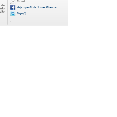
E-mail:
o da
Veja o perfil de Jonas Vilandez
eúdo
ação
Siga @
.