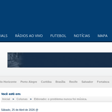
enquanto utilizador.
Saiba mais
IALS
RÁDIOS AO VIVO
FUTEBOL
NOTÍCIAS
MAPA
lo Horizonte
Porto Alegre
Curitiba
Brasília
Recife
Salvador
Fortaleza
Inicial
>
Colunas
>
Eldorado: o problema nunca foi música.
Sábado, 25 de Abril de 2026 @