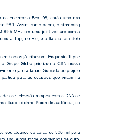
 ao encerrar a Beat 98, então uma das
cia 98.1. Assim como agora, o streaming
 FM 89,5 MHz em uma joint venture com a
mo a Tupi, no Rio, e a Itatiaia, em Belo
 emissoras já trilhavam. Enquanto Tupi e
, o Grupo Globo priorizou a CBN nessa
vimento já era tardio. Somado ao projeto
 partida para as decisões que viriam na
ridades de televisão rompeu com o DNA de
esultado foi claro. Perda de audiência, de
ou seu alcance de cerca de 800 mil para
um ano. Ainda longe dos tempos de ouro,