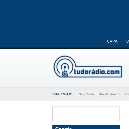
Este website usa cookies para melhorar a sua experiência 
CAPA
D
DIAL FM/AM:
São Paulo
Rio de Janeiro
Be