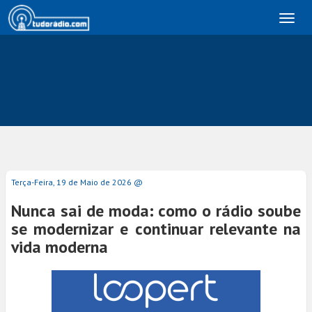
Toggl
naviga
Terça-Feira, 19 de Maio de 2026 @
Nunca sai de moda: como o rádio soube
se modernizar e continuar relevante na
vida moderna