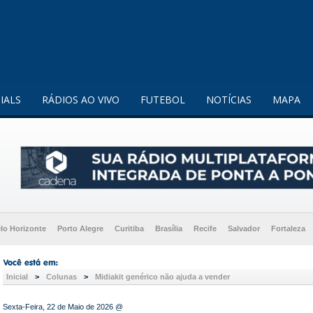
enquanto utilizador.
Saiba mais
IALS
RÁDIOS AO VIVO
FUTEBOL
NOTÍCIAS
MAPA
lo Horizonte
Porto Alegre
Curitiba
Brasília
Recife
Salvador
Fortaleza
Inicial
>
Colunas
>
Midiakit genérico não ajuda a vender
Sexta-Feira, 22 de Maio de 2026 @