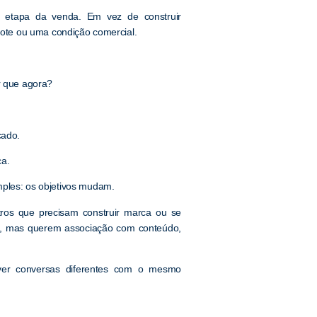
 etapa da venda. Em vez de construir
acote ou uma condição comercial.
r que agora?
cado.
a.
mples: os objetivos mudam.
tros que precisam construir marca ou se
a, mas querem associação com conteúdo,
lver conversas diferentes com o mesmo