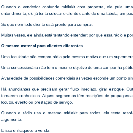
Quando o vendedor confunde midiakit com proposta, ele pula uma
entendimento, ele já tenta colocar o cliente diante de uma tabela, um p
Só que nem todo cliente está pronto para comprar.
Muitas vezes, ele ainda está tentando entender: por que essa rádio e po
O mesmo material para clientes diferentes
Uma faculdade não compra rádio pelo mesmo motivo que um supermer
Uma concessionária não tem o mesmo objetivo de uma campanha públic
A variedade de possibilidades comerciais às vezes esconde um ponto si
Há anunciantes que precisam gerar fluxo imediato, girar estoque. Ou
tornarem conhecidos. Alguns segmentos têm restrições de propagand
locutor, evento ou prestação de serviço.
Quando a rádio usa o mesmo midiakit para todos, ela tenta reso
argumento.
E isso enfraquece a venda.