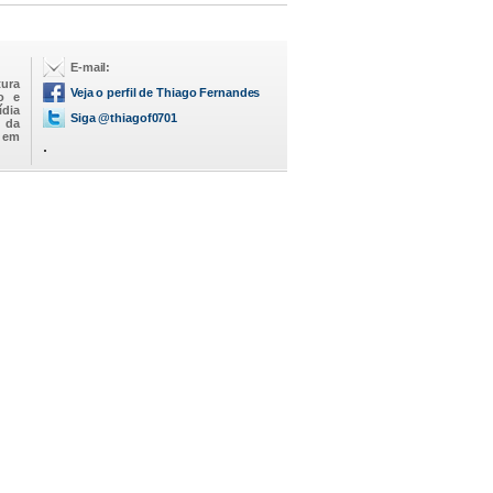
E-mail:
tura
Veja o perfil de Thiago Fernandes
o e
ídia
Siga @thiagof0701
 da
o em
.