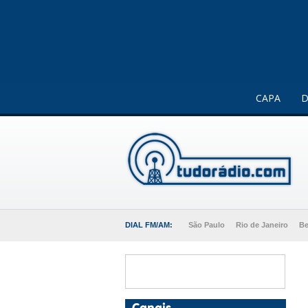
Este website usa cookies para melhorar a sua experiência 
CAPA
D
DIAL FM/AM:
São Paulo
Rio de Janeiro
Be