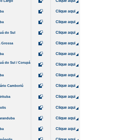
Clique aqui
o Largo
Clique aqui
iba
Clique aqui
iba
Clique aqui
uá do Sul
Clique aqui
 Grossa
Clique aqui
iba
uá do Sul / Corupá
Clique aqui
Clique aqui
iba
Clique aqui
ário Camboriú
Clique aqui
rituba
Clique aqui
olis
Clique aqui
aranduba
Clique aqui
iba
Clique aqui
anópolis