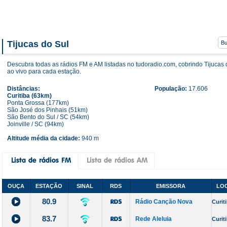
Tijucas do Sul
Descubra todas as rádios FM e AM listadas no tudoradio.com, cobrindo Tijucas 
ao vivo para cada estação.
Distâncias:
População:
17.606
Curitiba (63km)
Ponta Grossa (177km)
São José dos Pinhais (51km)
São Bento do Sul / SC (54km)
Joinville / SC (94km)
Altitude média da cidade:
940 m
OUÇA
ESTAÇÃO
SINAL
RDS
EMISSORA
LOC
80.9
Rádio Canção Nova
Curit
83.7
Rede Aleluia
Curit