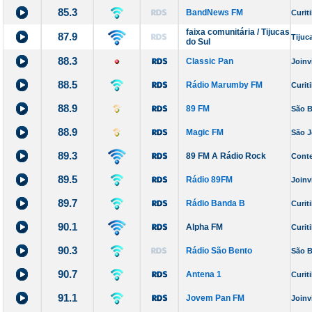
85.3
BandNews FM
Curit
faixa comunitária / Tijucas
87.9
Tijuc
do Sul
88.3
Classic Pan
Joinvi
88.5
Rádio Marumby FM
Curit
88.9
89 FM
São B
88.9
Magic FM
São J
89.3
89 FM A Rádio Rock
Cont
89.5
Rádio 89FM
Joinvi
89.7
Rádio Banda B
Curit
90.1
Alpha FM
Curit
90.3
Rádio São Bento
São B
90.7
Antena 1
Curit
91.1
Jovem Pan FM
Joinvi