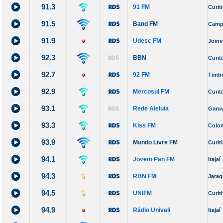
91.3
91 FM
Curit
91.5
Band FM
Camp
91.9
Udesc FM
Joinvi
92.3
BBN
Curit
92.7
92 FM
Timb
92.9
Mercosul FM
Curit
93.1
Rede Aleluia
Garu
93.3
Kiss FM
Colo
93.9
Mundo Livre FM
Curit
94.1
Jovem Pan FM
Itajaí
94.3
RBN FM
Jarag
94.5
UNIFM
Curit
94.9
Rádio Univali
Itajaí