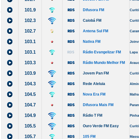
101.9
Difusora FM
Curit
102.3
Caiobá FM
Curit
102.7
Antena Sul FM
Cara
103.1
Nativa FM
Joinvi
103.1
Rádio Evangelizar FM
Lapa
103.3
Rádio Mundo Melhor FM
Arauc
103.9
Jovem Pan FM
Curit
104.3
Rede Aleluia
Almir
104.5
Nova Era FM
Mafra
104.7
Difusora Mais FM
Para
104.9
Rádio T FM
Pinha
105.5
Ouro Verde FM Easy
Curit
105.7
105 FM
Mass