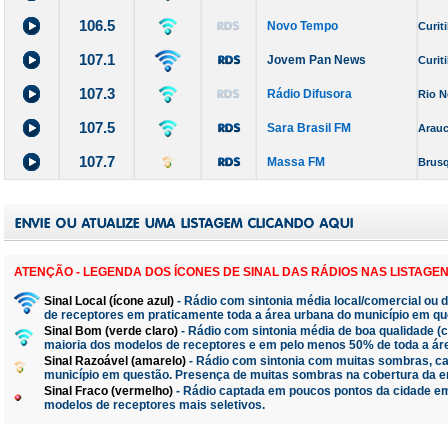
106.5
Novo Tempo
Curit
107.1
Jovem Pan News
Curit
107.3
Rádio Difusora
Rio N
107.5
Sara Brasil FM
Arauc
107.7
Massa FM
Brus
ATENÇÃO - LEGENDA DOS ÍCONES DE SINAL DAS RÁDIOS NAS LISTAGEN
Sinal Local (ícone azul)
- Rádio com sintonia média local/comercial ou 
de receptores em praticamente toda a área urbana do município em qu
Sinal Bom (verde claro)
- Rádio com sintonia média de boa qualidade 
maioria dos modelos de receptores e em pelo menos 50% de toda a ár
Sinal Razoável (amarelo)
- Rádio com sintonia com muitas sombras, ca
município em questão. Presença de muitas sombras na cobertura da e
Sinal Fraco (vermelho)
- Rádio captada em poucos pontos da cidade em
modelos de receptores mais seletivos.