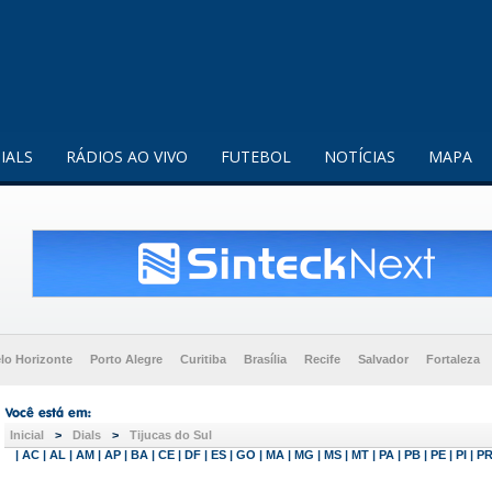
enquanto utilizador.
Saiba mais
IALS
RÁDIOS AO VIVO
FUTEBOL
NOTÍCIAS
MAPA
lo Horizonte
Porto Alegre
Curitiba
Brasília
Recife
Salvador
Fortaleza
Inicial
>
Dials
>
Tijucas do Sul
|
AC
|
AL
|
AM
|
AP
|
BA
|
CE
|
DF
|
ES
|
GO
|
MA
|
MG
|
MS
|
MT
|
PA
|
PB
|
PE
|
PI
|
P