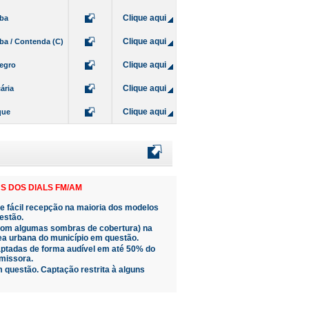
Clique aqui
iba
Clique aqui
iba / Contenda (C)
Clique aqui
egro
Clique aqui
ária
Clique aqui
que
S DOS DIALS FM/AM
de fácil recepção na maioria dos modelos
estão.
(com algumas sombras de cobertura) na
ea urbana do município em questão.
ptadas de forma audível em até 50% do
missora.
 questão. Captação restrita à alguns