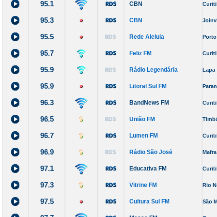
95.1
CBN
Curit
95.3
CBN
Joinvi
95.5
Rede Aleluia
Porto
95.7
Feliz FM
Curit
95.9
Rádio Legendária
Lapa
95.9
Litoral Sul FM
Para
96.3
BandNews FM
Curit
96.5
União FM
Timb
96.7
Lumen FM
Curit
96.9
Rádio São José
Mafra
97.1
Educativa FM
Curit
97.3
Vitrine FM
Rio N
97.5
Cultura Sul FM
São M