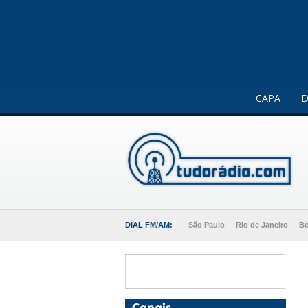
Este website usa cookies para melhorar a sua experiência 
CAPA
D
DIAL FM/AM:
São Paulo
Rio de Janeiro
Be