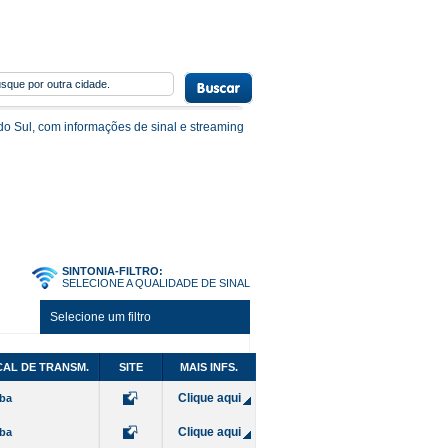
do Sul, com informações de sinal e streaming
SINTONIA-FILTRO:
SELECIONE A QUALIDADE DE SINAL
Selecione um filtro
AL DE TRANSM.
SITE
MAIS INFS.
Clique aqui
iba
Clique aqui
iba