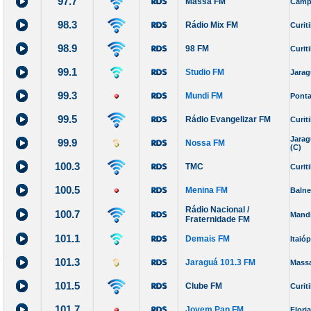
97.7
Massa FM
Camp
98.3
Rádio Mix FM
Curit
98.9
98 FM
Curit
99.1
Studio FM
Jarag
99.3
Mundi FM
Ponta
99.5
Rádio Evangelizar FM
Curit
Jarag
99.9
Nossa FM
(C)
100.3
TMC
Curit
100.5
Menina FM
Balne
Rádio Nacional /
100.7
Mandi
Fraternidade FM
101.1
Demais FM
Itaióp
e
101.3
Jaraguá 101.3 FM
Mass
101.5
Clube FM
Curit
101.7
Jovem Pan FM
Flori