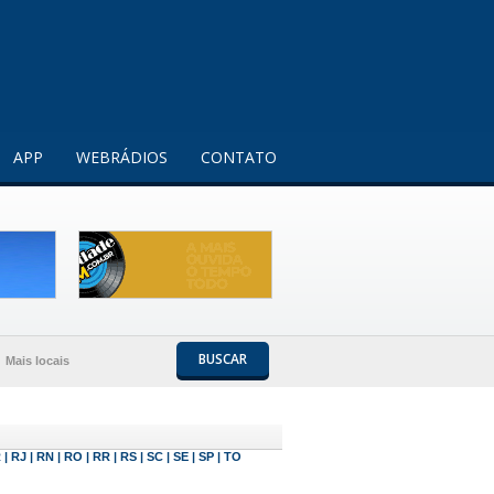
Entendi!
APP
WEBRÁDIOS
CONTATO
BUSCAR
Mais locais
R
|
RJ
|
RN
|
RO
|
RR
|
RS
|
SC
|
SE
|
SP
|
TO