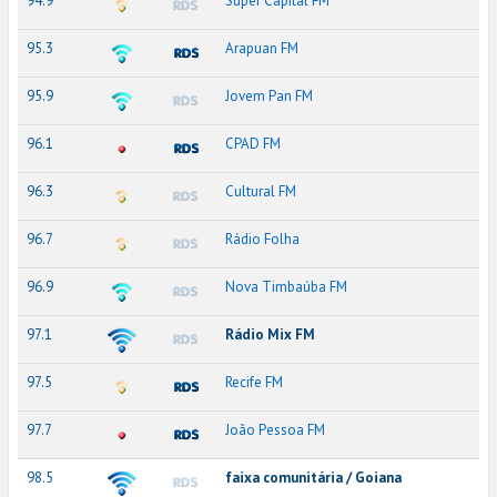
94.9
Super Capital FM
95.3
Arapuan FM
95.9
Jovem Pan FM
96.1
CPAD FM
96.3
Cultural FM
96.7
Rádio Folha
96.9
Nova Timbaúba FM
97.1
Rádio Mix FM
97.5
Recife FM
97.7
João Pessoa FM
98.5
faixa comunitária / Goiana