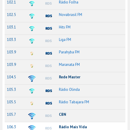
102.1
Rádio Folha
102.5
Novabrasil FM
103.1
Hits FM
103.3
Liga FM
103.9
Parahyba FM
103.9
Maranata FM
104.5
Rede Master
105.3
Rádio Olinda
105.5
Rádio Tabajara FM
105.7
CBN
106.3
Rádio Mais Vida