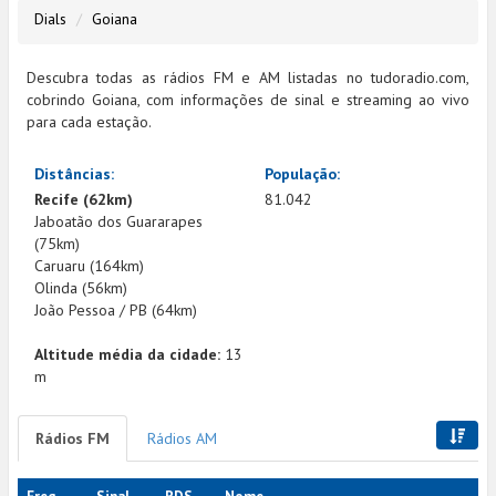
Dials
Goiana
Descubra todas as rádios FM e AM listadas no tudoradio.com,
cobrindo Goiana, com informações de sinal e streaming ao vivo
para cada estação.
Distâncias:
População:
Recife (62km)
81.042
Jaboatão dos Guararapes
(75km)
Caruaru (164km)
Olinda (56km)
João Pessoa / PB (64km)
Altitude média da cidade:
13
m
Rádios FM
Rádios AM