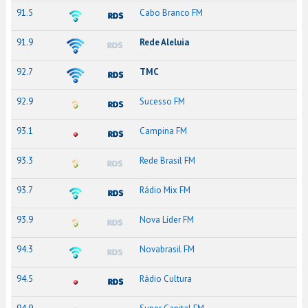
91.5
Cabo Branco FM
91.9
Rede Aleluia
92.7
TMC
92.9
Sucesso FM
93.1
Campina FM
93.3
Rede Brasil FM
93.7
Rádio Mix FM
93.9
Nova Líder FM
94.3
Novabrasil FM
94.5
Rádio Cultura