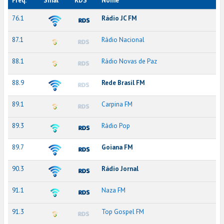
Freq.
Sinal
RDS
Nome
76.1
Rádio JC FM
87.1
Rádio Nacional
88.1
Rádio Novas de Paz
88.9
Rede Brasil FM
89.1
Carpina FM
89.3
Rádio Pop
89.7
Goiana FM
90.3
Rádio Jornal
91.1
Naza FM
91.3
Top Gospel FM