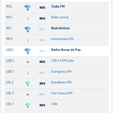
99.1
Clube FM
99.5
Rádio Jornal
99.7
Rede Aleluia
99.9
Universitária FM
100.1
Rádio Novas de Paz
100.5
100.5 A FM Líder
100.7
Evangélica FM
101.1
BandNews FM
101.5
Frei Caneca FM
101.7
CBN