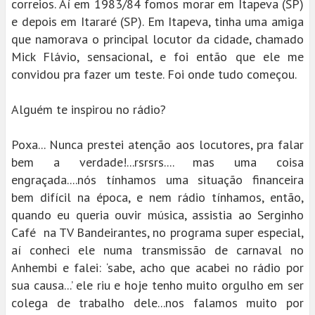
correios. Aí em 1983/84 fomos morar em Itapeva (SP)
e depois em Itararé (SP). Em Itapeva, tinha uma amiga
que namorava o principal locutor da cidade, chamado
Mick Flávio, sensacional, e foi então que ele me
convidou pra fazer um teste. Foi onde tudo começou.
Alguém te inspirou no rádio?
Poxa... Nunca prestei atenção aos locutores, pra falar
bem a verdade!...rsrsrs.... mas uma coisa
engraçada....nós tínhamos uma situação financeira
bem difícil na época, e nem rádio tínhamos, então,
quando eu queria ouvir música, assistia ao Serginho
Café na TV Bandeirantes, no programa super especial,
aí conheci ele numa transmissão de carnaval no
Anhembi e falei: ‘sabe, acho que acabei no rádio por
sua causa...’ ele riu e hoje tenho muito orgulho em ser
colega de trabalho dele...nos falamos muito por