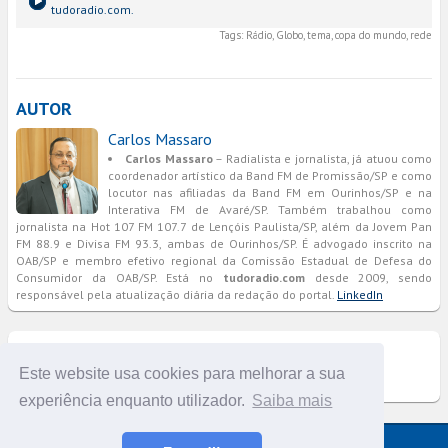
tudoradio.com.
Tags:
Rádio, Globo, tema, copa do mundo, rede
AUTOR
Carlos Massaro
Carlos Massaro
– Radialista e jornalista, já atuou como
coordenador artístico da Band FM de Promissão/SP e como
locutor nas afiliadas da Band FM em Ourinhos/SP e na
Interativa FM de Avaré/SP. Também trabalhou como
jornalista na Hot 107 FM 107.7 de Lençóis Paulista/SP, além da Jovem Pan
FM 88.9 e Divisa FM 93.3, ambas de Ourinhos/SP. É advogado inscrito na
OAB/SP e membro efetivo regional da Comissão Estadual de Defesa do
Consumidor da OAB/SP. Está no
tudoradio.com
desde 2009, sendo
responsável pela atualização diária da redação do portal.
LinkedIn
COMENTÁRIOS
Este website usa cookies para melhorar a sua
experiência enquanto utilizador.
Saiba mais
Versão completa do portal