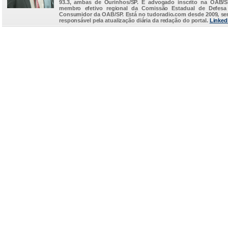
93.3, ambas de Ourinhos/SP. É advogado inscrito na OAB/
membro efetivo regional da Comissão Estadual de Defesa
Consumidor da OAB/SP. Está no
tudoradio.com
desde 2009, s
responsável pela atualização diária da redação do portal.
Linked
...