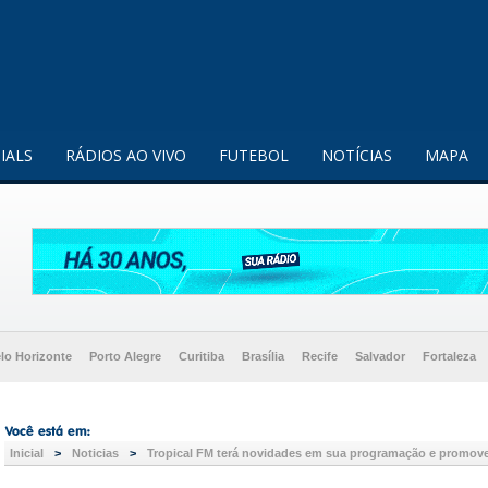
enquanto utilizador.
Saiba mais
IALS
RÁDIOS AO VIVO
FUTEBOL
NOTÍCIAS
MAPA
lo Horizonte
Porto Alegre
Curitiba
Brasília
Recife
Salvador
Fortaleza
Inicial
>
Noticias
>
Tropical FM terá novidades em sua programação e promov