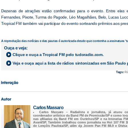
Dezenas de atrações estão confirmadas para o evento. Entre elas e
Fernandes, Pixote, Turma do Pagode, Léo Magalhães, Belo, Lucas Lucc
Tropical FM também vai participar do evento sorteando prêmios aos pre
A reprodução das notícias e das pautas é autorizada desde que contenha a assinatura '
Ouça e veja:
Clique e ouça a
Tropical FM
pelo tudoradio.com.
Veja e ouça aqui a lista de rádios sintonizadas em
São Paulo
p
Tags:
Rád
Carlos Massaro
Carlos Massaro
– Radialista e jornalista, já atuou c
coordenador artístico da Band FM de Promissão/SP e como loc
nas afiliadas da Band FM em Ourinhos/SP e na Interativa F
Avaré/SP. Também trabalhou como jornalista na Hot 107 FM 1
de Lençóis Paulista/SP, além da Jovem Pan FM 88.9 e Divis