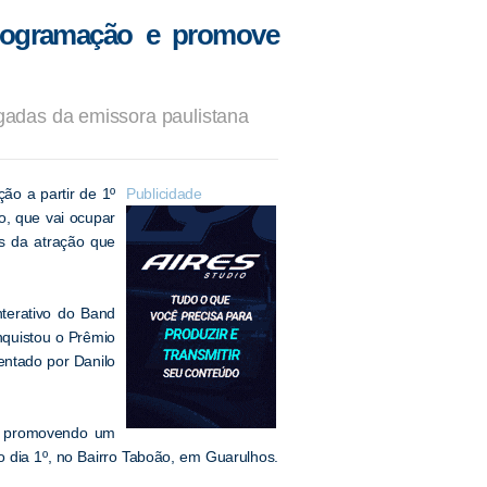
programação e promove
adas da emissora paulistana
o a partir de 1º
Publicidade
o, que vai ocupar
s da atração que
nterativo do Band
nquistou o Prêmio
entado por Danilo
á promovendo um
 dia 1º, no Bairro Taboão, em Guarulhos.
.