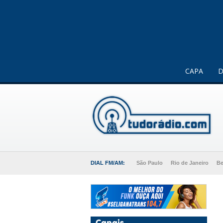
Este website usa cookies para melhorar a sua experiência 
CAPA
D
DIAL FM/AM:
São Paulo
Rio de Janeiro
Be