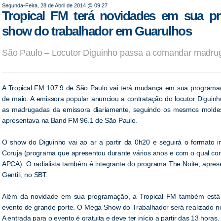
Segunda-Feira, 28 de Abril de 2014 @ 09:27
Tropical FM terá novidades em sua 
show do trabalhador em Guarulhos
São Paulo – Locutor Diguinho passa a comandar madrug
A Tropical FM 107.9 de São Paulo vai terá mudança em sua programaçã
de maio. A emissora popular anunciou a contratação do locutor Diguinh
as madrugadas da emissora diariamente, seguindo os mesmos molde
apresentava na Band FM 96.1 de São Paulo.
O show do Diguinho vai ao ar a partir da 0h20 e seguirá o formato i
Coruja (programa que apresentou durante vários anos e com o qual co
APCA). O radialista também é integrante do programa The Noite, apres
Gentili, no SBT.
Além da novidade em sua programação, a Tropical FM também est
evento de grande porte. O Mega Show do Trabalhador será realizado no
A entrada para o evento é gratuita e deve ter início a partir das 13 horas