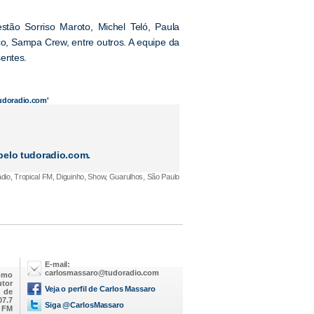
stão Sorriso Maroto, Michel Teló, Paula
o, Sampa Crew, entre outros. A equipe da
sentes.
tudoradio.com'
elo tudoradio.com.
io, Tropical FM, Diguinho, Show, Guarulhos, São Paulo
E-mail:
carlosmassaro@tudoradio.com
omo
utor
Veja o perfil de Carlos Massaro
M de
07.7
Siga @CarlosMassaro
a FM