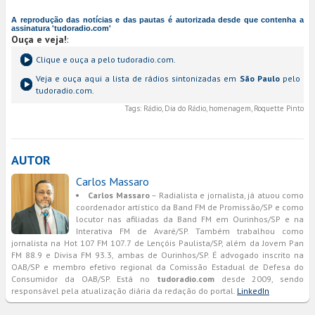
A reprodução das notícias e das pautas é autorizada desde que contenha a
assinatura 'tudoradio.com'
Ouça e veja!
:
Clique e ouça a
pelo tudoradio.com.
Veja e ouça aqui a lista de rádios sintonizadas em
São Paulo
pelo
tudoradio.com.
Tags:
Rádio, Dia do Rádio, homenagem, Roquette Pinto
AUTOR
Carlos Massaro
Carlos Massaro
– Radialista e jornalista, já atuou como
coordenador artístico da Band FM de Promissão/SP e como
locutor nas afiliadas da Band FM em Ourinhos/SP e na
Interativa FM de Avaré/SP. Também trabalhou como
jornalista na Hot 107 FM 107.7 de Lençóis Paulista/SP, além da Jovem Pan
FM 88.9 e Divisa FM 93.3, ambas de Ourinhos/SP. É advogado inscrito na
OAB/SP e membro efetivo regional da Comissão Estadual de Defesa do
Consumidor da OAB/SP. Está no
tudoradio.com
desde 2009, sendo
responsável pela atualização diária da redação do portal.
LinkedIn