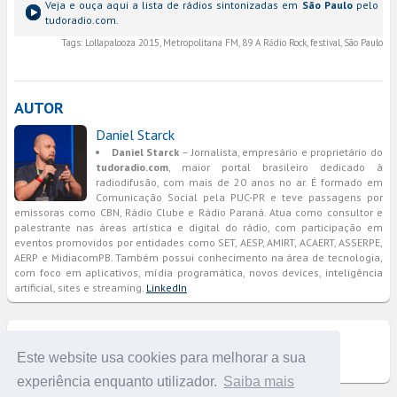
Veja e ouça aqui a lista de rádios sintonizadas em
São Paulo
pelo
tudoradio.com.
Tags:
Lollapalooza 2015, Metropolitana FM, 89 A Rádio Rock, festival, São Paulo
AUTOR
Daniel Starck
Daniel Starck
– Jornalista, empresário e proprietário do
tudoradio.com
, maior portal brasileiro dedicado à
radiodifusão, com mais de 20 anos no ar. É formado em
Comunicação Social pela PUC-PR e teve passagens por
emissoras como CBN, Rádio Clube e Rádio Paraná. Atua como consultor e
palestrante nas áreas artística e digital do rádio, com participação em
eventos promovidos por entidades como SET, AESP, AMIRT, ACAERT, ASSERPE,
AERP e MidiacomPB. Também possui conhecimento na área de tecnologia,
com foco em aplicativos, mídia programática, novos devices, inteligência
artificial, sites e streaming.
LinkedIn
COMENTÁRIOS
Este website usa cookies para melhorar a sua
experiência enquanto utilizador.
Saiba mais