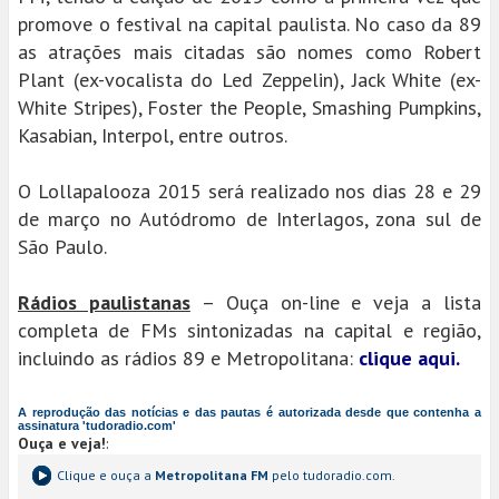
promove o festival na capital paulista. No caso da 89
as atrações mais citadas são nomes como Robert
Plant (ex-vocalista do Led Zeppelin), Jack White (ex-
White Stripes), Foster the People, Smashing Pumpkins,
Kasabian, Interpol, entre outros.
O Lollapalooza 2015 será realizado nos dias 28 e 29
de março no Autódromo de Interlagos, zona sul de
São Paulo.
Rádios paulistanas
– Ouça on-line e veja a lista
completa de FMs sintonizadas na capital e região,
incluindo as rádios 89 e Metropolitana:
clique aqui.
A reprodução das notícias e das pautas é autorizada desde que contenha a
assinatura 'tudoradio.com'
Ouça e veja!
:
Clique e ouça a
Metropolitana FM
pelo tudoradio.com.