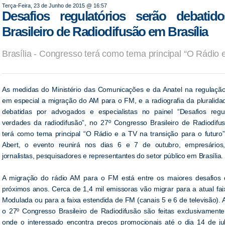
Terça-Feira, 23 de Junho de 2015 @ 16:57
Desafios regulatórios serão debati
Brasileiro de Radiodifusão em Brasília
Brasília - Congresso terá como tema principal “O Rádio e
As medidas do Ministério das Comunicações e da Anatel na regulação 
em especial a migração do AM para o FM, e a radiografia da pluralida
debatidas por advogados e especialistas no painel “Desafios regul
verdades da radiodifusão”, no 27º Congresso Brasileiro de Radiodifu
terá como tema principal “O Rádio e a TV na transição para o futuro
Abert, o evento reunirá nos dias 6 e 7 de outubro, empresários
jornalistas, pesquisadores e representantes do setor público em Brasília.
A migração do rádio AM para o FM está entre os maiores desafios 
próximos anos. Cerca de 1,4 mil emissoras vão migrar para a atual fa
Modulada ou para a faixa estendida de FM (canais 5 e 6 de televisão). A
o 27º Congresso Brasileiro de Radiodifusão são feitas exclusivamente
onde o interessado encontra preços promocionais até o dia 14 de j