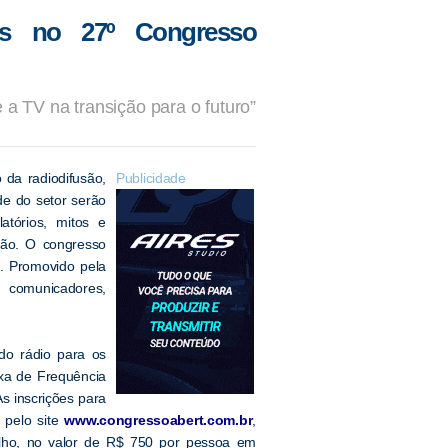
dos no 27º Congresso
 a TV na transição para o futuro”
da radiodifusão,
Publicidade
de do setor serão
atórios, mitos e
são. O congresso
”. Promovido pela
, comunicadores,
do rádio para os
ixa de Frequência
s inscrições para
 pelo site
www.congressoabert.com.br
,
ulho, no valor de R$ 750 por pessoa em