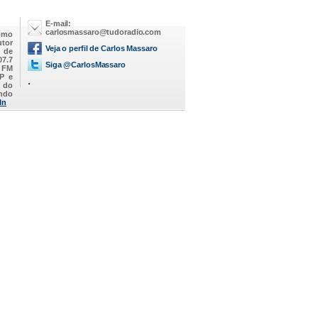
E-mail:
carlosmassaro@tudoradio.com
omo
utor
Veja o perfil de Carlos Massaro
M de
07.7
Siga @CarlosMassaro
a FM
SP e
.
 do
endo
In