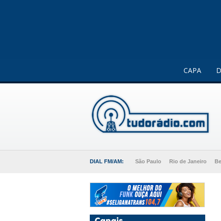
Este website usa cookies para melhorar a sua experiência 
CAPA
D
DIAL FM/AM:
São Paulo
Rio de Janeiro
Be