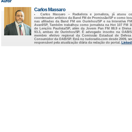
Carlos Massaro
Carlos Massaro
– Radialista e jornalista, já atuou c
coordenador artístico da Band FM de Promissão/SP e como loc
nas afiliadas da Band FM em Ourinhos/SP e na Interativa F
Avaré/SP. Também trabalhou como jornalista na Hot 107 FM 1
de Lençóis Paulista/SP, além da Jovem Pan FM 88.9 e Divis
93.3, ambas de Ourinhos/SP. É advogado inscrito na OAB/
membro efetivo regional da Comissão Estadual de Defesa
Consumidor da OAB/SP. Está no
tudoradio.com
desde 2009, s
responsável pela atualização diária da redação do portal.
Linked
...