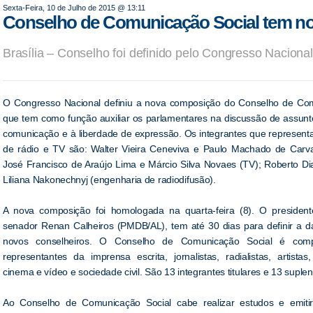
Sexta-Feira, 10 de Julho de 2015 @ 13:11
Conselho de Comunicação Social tem n
Brasília – Conselho foi definido pelo Congresso Nacional
O Congresso Nacional definiu a nova composição do Conselho de Com
que tem como função auxiliar os parlamentares na discussão de assunt
comunicação e à liberdade de expressão. Os integrantes que represen
de rádio e TV são: Walter Vieira Ceneviva e Paulo Machado de Carval
José Francisco de Araújo Lima e Márcio Silva Novaes (TV); Roberto D
Liliana Nakonechnyj (engenharia de radiodifusão).
A nova composição foi homologada na quarta-feira (8). O presiden
senador Renan Calheiros (PMDB/AL), tem até 30 dias para definir a d
novos conselheiros. O Conselho de Comunicação Social é com
representantes da imprensa escrita, jornalistas, radialistas, artistas,
cinema e vídeo e sociedade civil. São 13 integrantes titulares e 13 supl
Ao Conselho de Comunicação Social cabe realizar estudos e emit