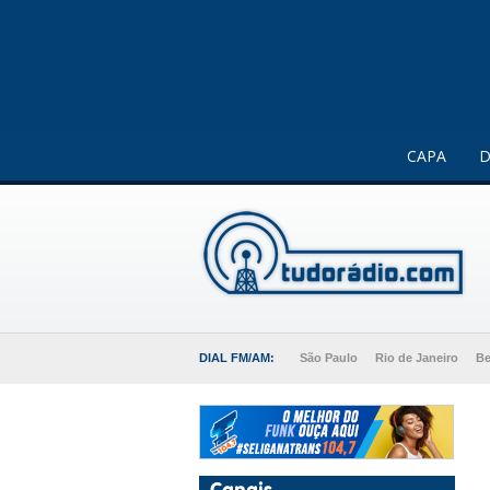
Este website usa cookies para melhorar a sua experiência 
CAPA
D
DIAL FM/AM:
São Paulo
Rio de Janeiro
Be