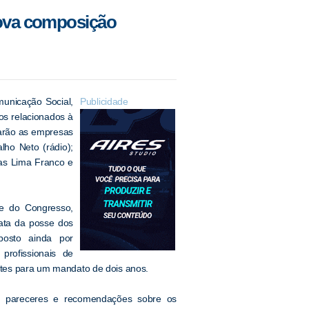
ova composição
unicação Social,
Publicidade
os relacionados à
tarão as empresas
ho Neto (rádio);
ias Lima Franco e
te do Congresso,
ata da posse dos
posto ainda por
 profissionais de
entes para um mandato de dois anos.
ir pareceres e recomendações sobre os