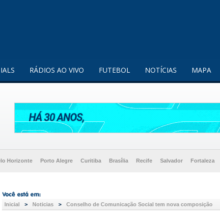
enquanto utilizador.
Saiba mais
IALS
RÁDIOS AO VIVO
FUTEBOL
NOTÍCIAS
MAPA
lo Horizonte
Porto Alegre
Curitiba
Brasília
Recife
Salvador
Fortaleza
Inicial
>
Noticias
>
Conselho de Comunicação Social tem nova composição