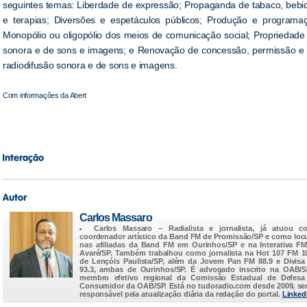
seguintes temas: Liberdade de expressão; Propaganda de tabaco, bebid
e terapias; Diversões e espetáculos públicos; Produção e programa
Monopólio ou oligopólio dos meios de comunicação social; Propriedade 
sonora e de sons e imagens; e Renovação de concessão, permissão e a
radiodifusão sonora e de sons e imagens.
Com informações da Abert
Carlos Massaro
Carlos Massaro
– Radialista e jornalista, já atuou c
coordenador artístico da Band FM de Promissão/SP e como loc
nas afiliadas da Band FM em Ourinhos/SP e na Interativa F
Avaré/SP. Também trabalhou como jornalista na Hot 107 FM 1
de Lençóis Paulista/SP, além da Jovem Pan FM 88.9 e Divis
93.3, ambas de Ourinhos/SP. É advogado inscrito na OAB/
membro efetivo regional da Comissão Estadual de Defesa
Consumidor da OAB/SP. Está no
tudoradio.com
desde 2009, s
responsável pela atualização diária da redação do portal.
Linked