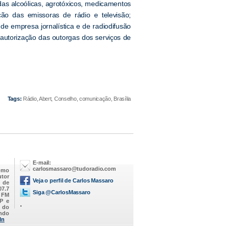
as alcoólicas, agrotóxicos, medicamentos
ção das emissoras de rádio e televisão;
de empresa jornalística e de radiodifusão
utorização das outorgas dos serviços de
Tags:
Rádio, Abert, Conselho, comunicação, Brasília
E-mail:
carlosmassaro@tudoradio.com
omo
utor
Veja o perfil de Carlos Massaro
M de
07.7
Siga @CarlosMassaro
a FM
SP e
.
 do
endo
In