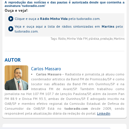
A reprodução das notícias e das pautas é autorizada desde que contenha a
assinatura 'tudoradio.com'
Ouça e veja!
:
Clique e ouça a
Rádio Minha Vida
pelo tudoradio.com.
Veja e ouça aqui a lista de rádios sintonizadas em
Martins
pelo
tudoradio.com.
Tags:
Rádio, Minha Vida FM, plástica, produção, Martins
AUTOR
Carlos Massaro
Carlos Massaro
– Radialista e jornalista, já atuou como
coordenador artístico da Band FM de Promissão/SP e como
locutor nas afiliadas da Band FM em Ourinhos/SP e na
Interativa FM de Avaré/SP. Também trabalhou como
jornalista na Hot 107 FM 107.7 de Lençóis Paulista/SP, além da Jovem Pan
FM 88.9 e Divisa FM 93.3, ambas de Ourinhos/SP. É advogado inscrito na
OAB/SP e membro efetivo regional da Comissão Estadual de Defesa do
Consumidor da OAB/SP. Está no
tudoradio.com
desde 2009, sendo
responsável pela atualização diária da redação do portal.
LinkedIn