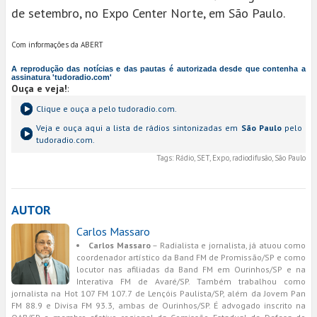
de setembro, no Expo Center Norte, em São Paulo.
Com informações da ABERT
A reprodução das notícias e das pautas é autorizada desde que contenha a
assinatura 'tudoradio.com'
Ouça e veja!
:
Clique e ouça a
pelo tudoradio.com.
Veja e ouça aqui a lista de rádios sintonizadas em
São Paulo
pelo
tudoradio.com.
Tags:
Rádio, SET, Expo, radiodifusão, São Paulo
AUTOR
Carlos Massaro
Carlos Massaro
– Radialista e jornalista, já atuou como
coordenador artístico da Band FM de Promissão/SP e como
locutor nas afiliadas da Band FM em Ourinhos/SP e na
Interativa FM de Avaré/SP. Também trabalhou como
jornalista na Hot 107 FM 107.7 de Lençóis Paulista/SP, além da Jovem Pan
FM 88.9 e Divisa FM 93.3, ambas de Ourinhos/SP. É advogado inscrito na