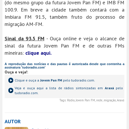
(do mesmo grupo da futura Jovem Pan FM) e IMB FM
100.9. Em breve a cidade também contará com a
Imbiara FM 91.5, também fruto do processo de
migração AM-FM.
Sinal da 93.5 FM
- Ouça online e veja o alcance de
sinal da futura Jovem Pan FM e de outras FMs
mineiras:
clique aqui.
A reprodução das notícias e das pautas é autorizada desde que contenha a
assinatura 'tudoradio.com'
Ouça e veja!
:
Clique e ouça a
Jovem Pan FM
pelo tudoradio.com.
Veja e ouça aqui a lista de rádios sintonizadas em
Araxá
pelo
tudoradio.com.
Tags:
Rádio, Jovem Pan FM, rede, migração, Araxá
AUTOR