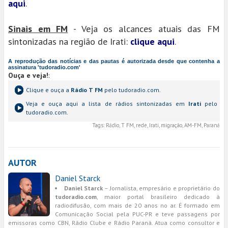
aqui
.
Sinais em FM
- Veja os alcances atuais das FM
sintonizadas na região de Irati:
clique aqui
.
A reprodução das notícias e das pautas é autorizada desde que contenha a
assinatura 'tudoradio.com'
Ouça e veja!
:
Clique e ouça a
Rádio T FM
pelo tudoradio.com.
Veja e ouça aqui a lista de rádios sintonizadas em
Irati
pelo
tudoradio.com.
Tags:
Rádio, T FM, rede, Irati, migração, AM-FM, Paraná
AUTOR
Daniel Starck
Daniel Starck
– Jornalista, empresário e proprietário do
tudoradio.com
, maior portal brasileiro dedicado à
radiodifusão, com mais de 20 anos no ar. É formado em
Comunicação Social pela PUC-PR e teve passagens por
emissoras como CBN, Rádio Clube e Rádio Paraná. Atua como consultor e