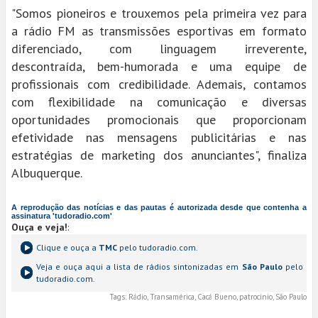
"Somos pioneiros e trouxemos pela primeira vez para
a rádio FM as transmissões esportivas em formato
diferenciado, com linguagem irreverente,
descontraída, bem-humorada e uma equipe de
profissionais com credibilidade. Ademais, contamos
com flexibilidade na comunicação e diversas
oportunidades promocionais que proporcionam
efetividade nas mensagens publicitárias e nas
estratégias de marketing dos anunciantes", finaliza
Albuquerque.
A reprodução das notícias e das pautas é autorizada desde que contenha a
assinatura 'tudoradio.com'
Ouça e veja!
:
Clique e ouça a
TMC
pelo tudoradio.com.
Veja e ouça aqui a lista de rádios sintonizadas em
São Paulo
pelo
tudoradio.com.
Tags:
Rádio, Transamérica, Cacá Bueno, patrocínio, São Paulo