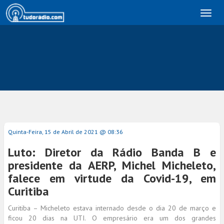
Toggl
naviga
Quinta-Feira, 15 de Abril de 2021 @ 08:36
Luto: Diretor da Rádio Banda B e
presidente da AERP, Michel Micheleto,
falece em virtude da Covid-19, em
Curitiba
Curitiba – Micheleto estava internado desde o dia 20 de março e
ficou 20 dias na UTI. O empresário era um dos grandes