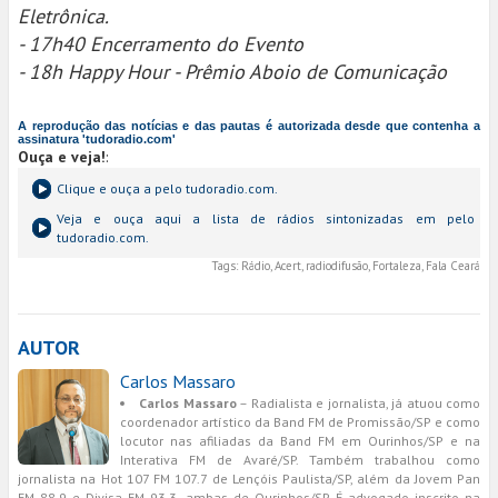
Eletrônica.
- 17h40 Encerramento do Evento
- 18h Happy Hour - Prêmio Aboio de Comunicação
A reprodução das notícias e das pautas é autorizada desde que contenha a
assinatura 'tudoradio.com'
Ouça e veja!
:
Clique e ouça a
pelo tudoradio.com.
Veja e ouça aqui a lista de rádios sintonizadas em
pelo
tudoradio.com.
Tags:
Rádio, Acert, radiodifusão, Fortaleza, Fala Ceará
AUTOR
Carlos Massaro
Carlos Massaro
– Radialista e jornalista, já atuou como
coordenador artístico da Band FM de Promissão/SP e como
locutor nas afiliadas da Band FM em Ourinhos/SP e na
Interativa FM de Avaré/SP. Também trabalhou como
jornalista na Hot 107 FM 107.7 de Lençóis Paulista/SP, além da Jovem Pan
FM 88.9 e Divisa FM 93.3, ambas de Ourinhos/SP. É advogado inscrito na