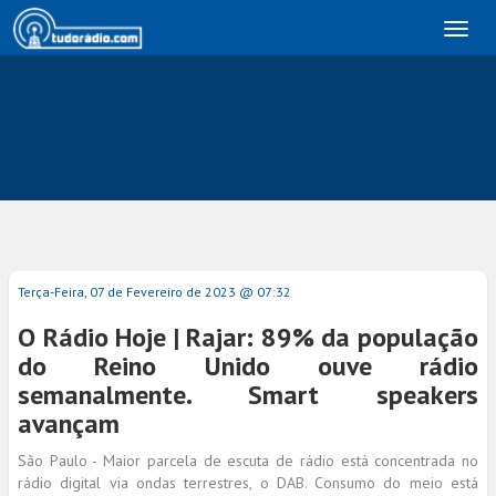
Toggl
naviga
Terça-Feira, 07 de Fevereiro de 2023 @ 07:32
O Rádio Hoje | Rajar: 89% da população
do Reino Unido ouve rádio
semanalmente. Smart speakers
avançam
São Paulo - Maior parcela de escuta de rádio está concentrada no
rádio digital via ondas terrestres, o DAB. Consumo do meio está