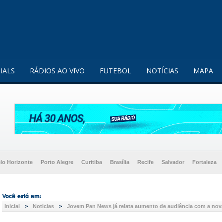
enquanto utilizador.
Saiba mais
IALS
RÁDIOS AO VIVO
FUTEBOL
NOTÍCIAS
MAPA
lo Horizonte
Porto Alegre
Curitiba
Brasília
Recife
Salvador
Fortaleza
Inicial
>
Noticias
>
Jovem Pan News já relata aumento de audiência com a nov