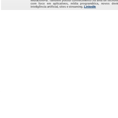
MidiacomPB. Também possui conhecimento na área de tecnolo
com foco em aplicativos, mídia programática, novos devi
inteligência artificial, sites e streaming.
LinkedIn
...
e