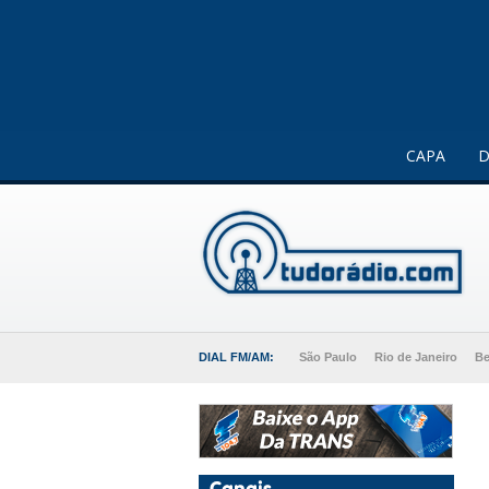
Este website usa cookies para melhorar a sua experiência 
CAPA
D
DIAL FM/AM:
São Paulo
Rio de Janeiro
Be