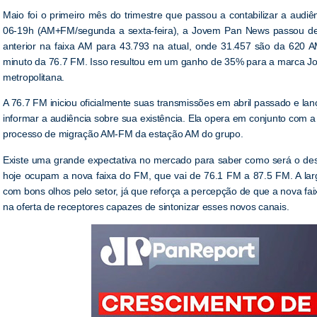
Maio foi o primeiro mês do trimestre que passou a contabilizar a audi
06-19h (AM+FM/segunda a sexta-feira), a Jovem Pan News passou de
anterior na faixa AM para 43.793 na atual, onde 31.457 são da 620 A
minuto da 76.7 FM. Isso resultou em um ganho de 35% para a marca 
metropolitana.
A 76.7 FM iniciou oficialmente suas transmissões em abril passado e l
informar a audiência sobre sua existência. Ela opera em conjunto com
processo de migração AM-FM da estação AM do grupo.
Existe uma grande expectativa no mercado para saber como será o d
hoje ocupam a nova faixa do FM, que vai de 76.1 FM a 87.5 FM. A lar
com bons olhos pelo setor, já que reforça a percepção de que a nova f
na oferta de receptores capazes de sintonizar esses novos canais.