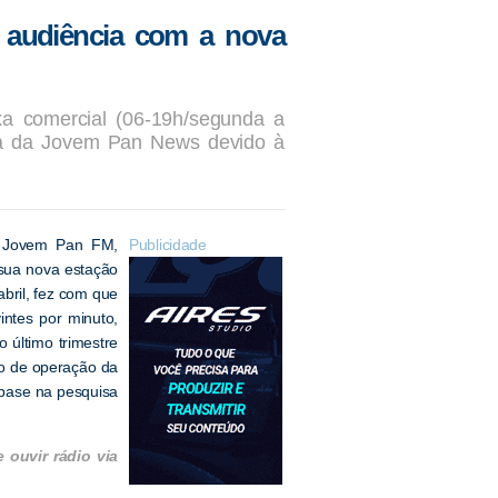
 audiência com a nova
a comercial (06-19h/segunda a
ia da Jovem Pan News devido à
e Jovem Pan FM,
Publicidade
sua nova estação
bril, fez com que
ntes por minuto,
último trimestre
o de operação da
 base na pesquisa
ouvir rádio via