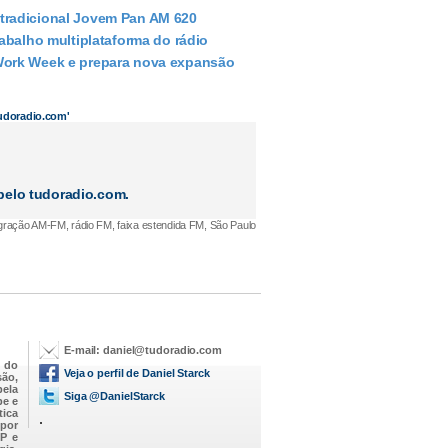
tradicional Jovem Pan AM 620
abalho multiplataforma do rádio
 Work Week e prepara nova expansão
tudoradio.com'
elo tudoradio.com.
ração AM-FM, rádio FM, faixa estendida FM, São Paulo
E-mail:
daniel@tudoradio.com
 do
Veja o perfil de Daniel Starck
são,
pela
Siga @DanielStarck
be e
tica
.
 por
P e