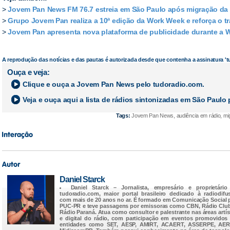
>
Jovem Pan News FM 76.7 estreia em São Paulo após migração da 
>
Grupo Jovem Pan realiza a 10ª edição da Work Week e reforça o tr
>
Jovem Pan apresenta nova plataforma de publicidade durante a
A reprodução das notícias e das pautas é autorizada desde que contenha a assinatura '
Ouça e veja:
Clique e ouça a
Jovem Pan News
pelo tudoradio.com.
Veja e ouça aqui a lista de rádios sintonizadas em
São Paulo
p
Tags:
Jovem Pan News, audiência em rádio, mig
Daniel Starck
Daniel Starck
– Jornalista, empresário e proprietário
tudoradio.com
, maior portal brasileiro dedicado à radiodifu
com mais de 20 anos no ar. É formado em Comunicação Social 
PUC-PR e teve passagens por emissoras como CBN, Rádio Clu
Rádio Paraná. Atua como consultor e palestrante nas áreas artís
e digital do rádio, com participação em eventos promovidos
entidades como SET, AESP, AMIRT, ACAERT, ASSERPE, AER