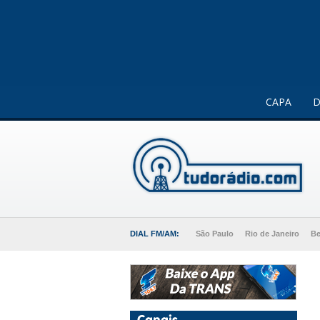
Este website usa cookies para melhorar a sua experiência 
CAPA
D
DIAL FM/AM:
São Paulo
Rio de Janeiro
Be