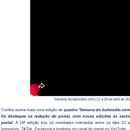
Semana do tudoradio.com | 22 a 26 de abril de 20
Confira acima mais uma edição do
quadro 'Semana do tudoradio.com'
foi destaque na redação do portal, com novas edições às sextas
portal.
A 15ª edição traz as novidades noticiadas entre os dias 22 a
Instagram, TikTok, Facebook e também no canal do portal no YouTube.