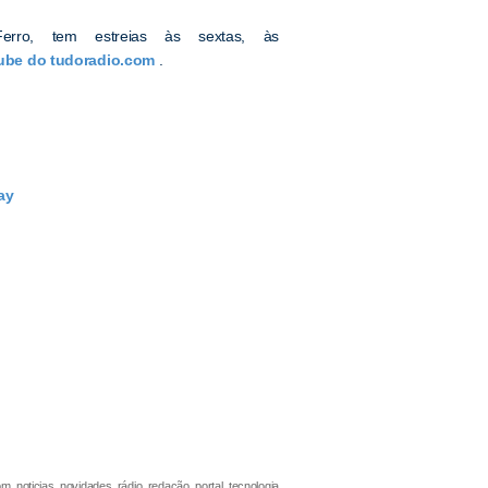
ro, tem estreias às sextas, às
ube do tudoradio.com
.
ay
 noticias, novidades, rádio, redação, portal, tecnologia