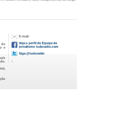
E-mail:
Veja o perfil de Equipe de
 do
jornalismo tudoradio.com
io e
Siga @tudoradio
mais
.
são.
tal,
ação