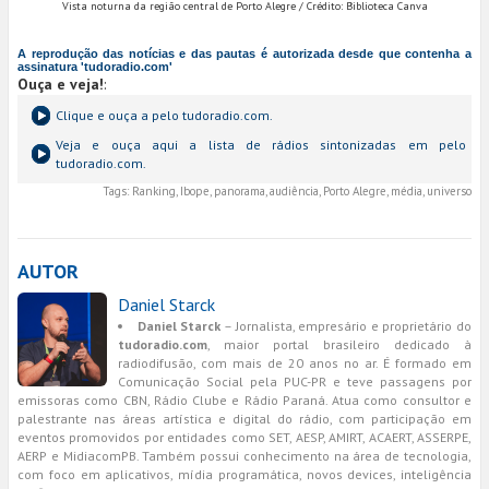
Vista noturna da região central de Porto Alegre / Crédito: Biblioteca Canva
A reprodução das notícias e das pautas é autorizada desde que contenha a
assinatura 'tudoradio.com'
Ouça e veja!
:
Clique e ouça a
pelo tudoradio.com.
Veja e ouça aqui a lista de rádios sintonizadas em
pelo
tudoradio.com.
Tags:
Ranking, Ibope, panorama, audiência, Porto Alegre, média, universo
AUTOR
Daniel Starck
Daniel Starck
– Jornalista, empresário e proprietário do
tudoradio.com
, maior portal brasileiro dedicado à
radiodifusão, com mais de 20 anos no ar. É formado em
Comunicação Social pela PUC-PR e teve passagens por
emissoras como CBN, Rádio Clube e Rádio Paraná. Atua como consultor e
palestrante nas áreas artística e digital do rádio, com participação em
eventos promovidos por entidades como SET, AESP, AMIRT, ACAERT, ASSERPE,
AERP e MidiacomPB. Também possui conhecimento na área de tecnologia,
com foco em aplicativos, mídia programática, novos devices, inteligência