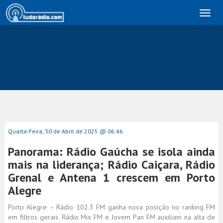
Toggl
naviga
Quarta-Feira, 30 de Abril de 2025 @ 06:46
Panorama: Rádio Gaúcha se isola ainda
mais na liderança; Rádio Caiçara, Rádio
Grenal e Antena 1 crescem em Porto
Alegre
Porto Alegre – Rádio 102.3 FM ganha nova posição no ranking FM
em filtros gerais. Rádio Mix FM e Jovem Pan FM auxiliam na alta de