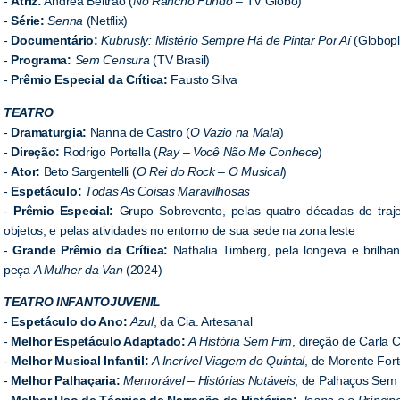
-
Atriz:
Andrea Beltrão (
No Rancho Fundo
– TV Globo)
-
Série:
Senna
(Netflix)
-
Documentário:
Kubrusly: Mistério Sempre Há de Pintar Por Aí
(Globopl
-
Programa:
Sem Censura
(TV Brasil)
-
Prêmio Especial da Crítica:
Fausto Silva
TEATRO
-
Dramaturgia:
Nanna de Castro (
O Vazio na Mala
)
-
Direção:
Rodrigo Portella (
Ray – Você Não Me Conhece
)
-
Ator:
Beto Sargentelli (
O Rei do Rock – O Musical
)
-
Espetáculo:
Todas As Coisas Maravilhosas
-
Prêmio Especial:
Grupo Sobrevento, pelas quatro décadas de traje
objetos, e pelas atividades no entorno de sua sede na zona leste
-
Grande Prêmio da Crítica:
Nathalia Timberg, pela longeva e brilhan
peça
A Mulher da Van
(2024)
TEATRO INFANTOJUVENIL
-
Espetáculo do Ano:
Azul
, da Cia. Artesanal
-
Melhor Espetáculo Adaptado:
A História Sem Fim
, direção de Carla 
-
Melhor Musical Infantil:
A Incrível Viagem do Quintal
, de Morente For
-
Melhor Palhaçaria:
Memorável – Histórias Notáveis
, de Palhaços Sem 
-
Melhor Uso de Técnica de Narração de Histórias:
Joana e o Príncipe