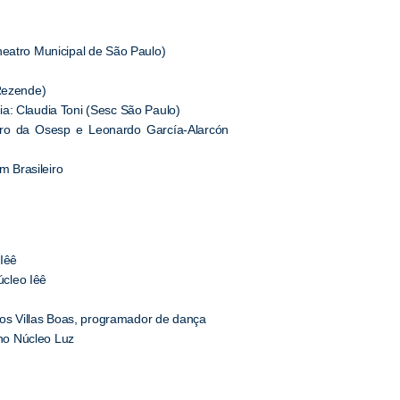
heatro Municipal de São Paulo)
 Rezende)
a: Claudia Toni (Sesc São Paulo)
ro da Osesp e Leonardo García-Alarcón
 Brasileiro
 Iêê
úcleo Iêê
s Villas Boas, programador de dança
 no Núcleo Luz