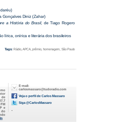
ndaréu)
ia Gonçalves Diniz (Zahar)
e a História do Brasil
, de Tiago Rogero
írica, onírica e literária dos brasileiros
Tags:
Rádio, APCA, prêmio, homenagem, São Paulo
E-mail:
carlosmassaro@tudoradio.com
omo
utor
Veja o perfil de Carlos Massaro
M de
07.7
Siga @CarlosMassaro
a FM
SP e
.
 do
endo
In