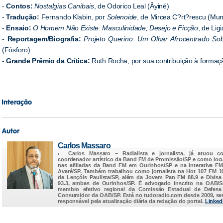
-
Contos:
Nostalgias Canibais
, de Odorico Leal (Âyiné)
-
Tradução:
Fernando Klabin, por
Solenoide
, de Mircea C?rt?rescu (Mu
-
Ensaio:
O Homem Não Existe: Masculinidade, Desejo e Ficção
, de Lig
-
Reportagem/Biografia:
Projeto Querino: Um Olhar Afrocentrado Sobr
(Fósforo)
-
Grande Prêmio da Crítica:
Ruth Rocha, por sua contribuição à formação l
Carlos Massaro
Carlos Massaro
– Radialista e jornalista, já atuou c
coordenador artístico da Band FM de Promissão/SP e como loc
nas afiliadas da Band FM em Ourinhos/SP e na Interativa F
Avaré/SP. Também trabalhou como jornalista na Hot 107 FM 1
de Lençóis Paulista/SP, além da Jovem Pan FM 88.9 e Divis
93.3, ambas de Ourinhos/SP. É advogado inscrito na OAB/
membro efetivo regional da Comissão Estadual de Defesa
Consumidor da OAB/SP. Está no
tudoradio.com
desde 2009, s
responsável pela atualização diária da redação do portal.
Linked
...