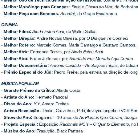
-
Melhor Monólogo para Crianças:
Sinta o Cheiro do Mar
, de Borbolina
-
Melhor Peça com Bonecos:
Acorda!
, do Grupo Esparrama
CINEMA
-
Melhor Filme:
Ainda Estou Aqui
, de Walter Salles
-
Melhor Direção:
André Novais Oliveira, por
O Dia que Te Conheci
-
Melhor Roteiro:
Marcelo Gomes, Maria Camargo e Gustavo Campos,
-
Melhor Atriz:
Fernanda Torres, por
Ainda Estou Aqui
-
Melhor Ator:
Bruno Jefferson, por
Saudade Fez Morada Aqui Dentro
-
Melhor Documentário:
Antonio Candido – Anotações Finais
, de Eduar
-
Prêmio Especial do Júri:
Pedro Freire, pela estreia na direção de lo
MÚSICA POPULAR
-
Grande Prêmio da Crítica:
Alaíde Costa
-
Artista do Ano:
Hermeto Pascoal
-
Disco do Ano:
Y’Y
, Amaro Freitas
e
-
Artista Revelação:
Thalin, Cravinhos, Pirlo, iloveyoulangelo e VCR Sl
-
Show do Ano:
Boogarins – 10 anos de
As Plantas Que Curam
,
Boogar
-
Projeto Especial:
Exposição
Racionais MC’s – O Quinto Elemento
, no
-
Música do Ano:
Tradução
, Black Pantera