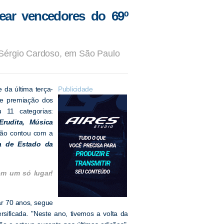
ear vencedores do 69º
 Sérgio Cardoso, em São Paulo
e da última terça-
Publicidade
de premiação dos
 11 categorias:
Erudita, Música
ação contou com a
ia de Estado da
em um só lugar!
ar 70 anos, segue
sificada. "Neste ano, tivemos a volta da