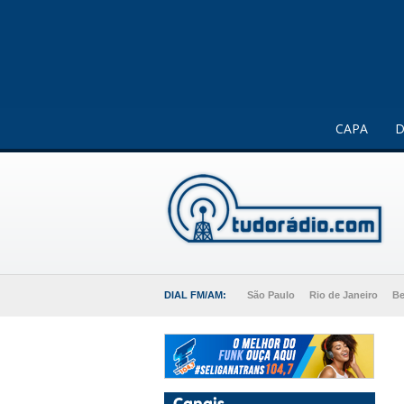
Este website usa cookies para melhorar a sua experiência 
CAPA
D
DIAL FM/AM:
São Paulo
Rio de Janeiro
Be