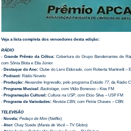
Veja a lista completa dos vencedores desta edição:
RÁDIO
-
Grande Prêmio da Crítica:
Cobertura do Grupo Bandeirantes de Rád
com Sônia Blota e Elia Júnior
-
Destaque do Ano:
Clube do Livro Eldorado, com Roberta Martinelli –
-
Podcast:
Rádio Novelo
-
Produção:
Alexandre Ingrevallo, pelo programa
Estúdio 77
, da Rádio C
-
Programa Musical:
Backstage
, com Vitão Bonesso – Kiss FM
-
Programação Cultural:
Cultura na USP
, com Elcio Silva – USP FM
-
Programa de Variedades:
Revista CBN
, com Petria Chaves – CBN
TELEVISÃO
-
Novela:
Pedaço de Mim
(Netflix)
-
Ator:
Chay Suede (
Mania de Você
– TV Globo)