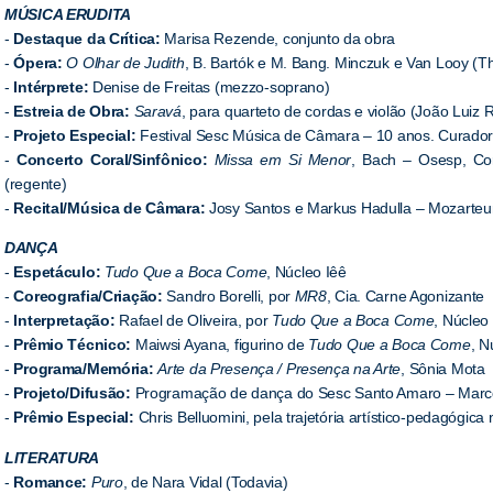
MÚSICA ERUDITA
-
Destaque da Crítica:
Marisa Rezende, conjunto da obra
-
Ópera:
O Olhar de Judith
, B. Bartók e M. Bang. Minczuk e Van Looy (T
-
Intérprete:
Denise de Freitas (mezzo-soprano)
-
Estreia de Obra:
Saravá
, para quarteto de cordas e violão (João Luiz
-
Projeto Especial:
Festival Sesc Música de Câmara – 10 anos. Curadori
-
Concerto Coral/Sinfônico:
Missa em Si Menor
, Bach – Osesp, Co
(regente)
-
Recital/Música de Câmara:
Josy Santos e Markus Hadulla – Mozarteum
DANÇA
-
Espetáculo:
Tudo Que a Boca Come
, Núcleo Iêê
-
Coreografia/Criação:
Sandro Borelli, por
MR8
, Cia. Carne Agonizante
-
Interpretação:
Rafael de Oliveira, por
Tudo Que a Boca Come
, Núcleo
-
Prêmio Técnico:
Maiwsi Ayana, figurino de
Tudo Que a Boca Come
, N
-
Programa/Memória:
Arte da Presença / Presença na Arte
, Sônia Mota
-
Projeto/Difusão:
Programação de dança do Sesc Santo Amaro – Marco
-
Prêmio Especial:
Chris Belluomini, pela trajetória artístico-pedagógica
LITERATURA
-
Romance:
Puro
, de Nara Vidal (Todavia)