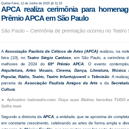
Quinta-Feira, 12 de Junho de 2025 @ 11:16
APCA realiza cerimônia para homenag
Prêmio APCA em São Paulo
São Paulo – Cerimônia de premiação ocorreu no Teatro
A
Associação Paulista de Críticos de Artes (APCA)
realizou, na noit
feira (10), no
Teatro Sérgio Cardoso
, em São Paulo, a cerimônia 
melhores de 2024 do
69º Prêmio APCA
. O evento contemplou
Arquitetura, Artes Visuais, Cinema, Dança, Literatura, Música 
Popular, Rádio, Teatro, Teatro Infantojuvenil
e
Televisão
. A realiz
parceria da
Associação Paulista Amigos da Arte
e da
Secretar
Cultura
.
Aplicativo tudoradio.com: Ouça suas Rádios favoritas TUDO 
Saiba mais
Segundo a diretoria da
APCA
, a entidade, que se aproxima de complet
em constante crescimento, celebrando as artes de forma ampla e diver