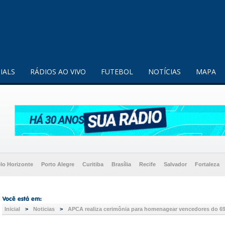
enquanto utilizador.
Saiba mais
IALS
RÁDIOS AO VIVO
FUTEBOL
NOTÍCIAS
MAPA
lo Horizonte
Porto Alegre
Curitiba
Brasília
Recife
Salvador
Fortaleza
Inicial
>
Noticias
>
APCA realiza cerimônia para homenagear vencedores do 6