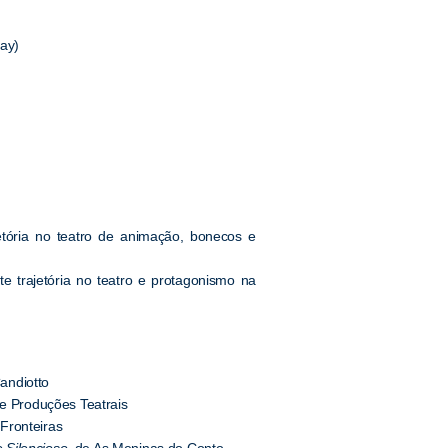
ay)
tória no teatro de animação, bonecos e
te trajetória no teatro e protagonismo na
Candiotto
te Produções Teatrais
Fronteiras
 Silencioso
, de As Meninas do Conto