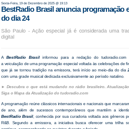
Sexta-Feira, 19 de Dezembro de 2025 @ 19:13
BestRadio Brasil anuncia programação es
do dia 24
São Paulo - Ação especial já é considerada uma tra
digital
A
BestRadio Brasil
informou para a redação do tudoradio.com q
a veiculação de uma programação especial voltada às celebrações de fi
que já se tornou tradição na emissora, terá início ao meio-dia do dia
com uma grade musical dedicada exclusivamente ao período natalino.
Descubra o que está mudando no rádio brasileiro. Atualização
Siga o Mapa da Atualização do tudoradio.com
A programação reúne clássicos internacionais e nacionais que marcaram
de ano, além de sucessos contemporâneos que mantêm a identi
BestRadio Brasil
, conhecida por sua curadoria voltada aos gêneros p
R&B. Segundo a emissora, a iniciativa busca oferecer uma trilha s
contínua, acompanhando os ouvintes durante o feriado.