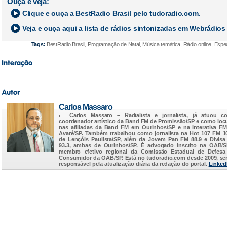
Ouça e veja:
Clique e ouça a
BestRadio Brasil
pelo tudoradio.com.
Veja e ouça aqui a lista de rádios sintonizadas em
Webrádios |
Tags:
BestRadio Brasil, Programação de Natal, Música temática, Rádio online, Especi
Carlos Massaro
Carlos Massaro
– Radialista e jornalista, já atuou c
coordenador artístico da Band FM de Promissão/SP e como loc
nas afiliadas da Band FM em Ourinhos/SP e na Interativa F
Avaré/SP. Também trabalhou como jornalista na Hot 107 FM 1
de Lençóis Paulista/SP, além da Jovem Pan FM 88.9 e Divis
93.3, ambas de Ourinhos/SP. É advogado inscrito na OAB/
membro efetivo regional da Comissão Estadual de Defesa
Consumidor da OAB/SP. Está no
tudoradio.com
desde 2009, s
responsável pela atualização diária da redação do portal.
Linked
...