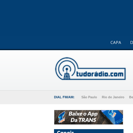
Este website usa cookies para melhorar a sua experiência 
CAPA
D
DIAL FM/AM:
São Paulo
Rio de Janeiro
Be