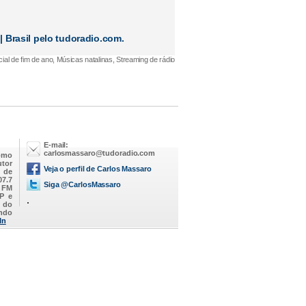
 Brasil
pelo tudoradio.com.
al de fim de ano, Músicas natalinas, Streaming de rádio
E-mail:
carlosmassaro@tudoradio.com
omo
utor
Veja o perfil de Carlos Massaro
M de
07.7
Siga @CarlosMassaro
a FM
SP e
.
 do
endo
In