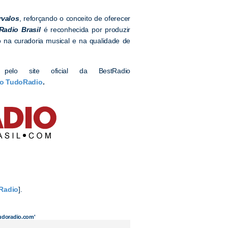
rvalos
, reforçando o conceito de oferecer
Radio Brasil
é reconhecida por produzir
na curadoria musical e na qualidade de
elo site oficial da BestRadio
no TudoRadio
.
Radio
].
tudoradio.com'