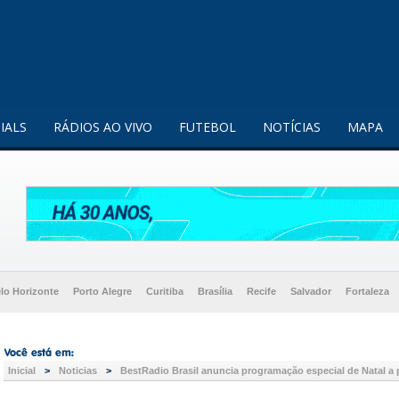
enquanto utilizador.
Saiba mais
IALS
RÁDIOS AO VIVO
FUTEBOL
NOTÍCIAS
MAPA
lo Horizonte
Porto Alegre
Curitiba
Brasília
Recife
Salvador
Fortaleza
Inicial
>
Noticias
>
BestRadio Brasil anuncia programação especial de Natal a p