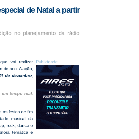
pecial de Natal a partir
dição no planejamento da rádio
ue vai realizar
Publicidade
m de ano. A ação,
24 de dezembro
,
 em tempo real.
 as festas de fim
dade musical da
op, rock, dance e
onora temática e