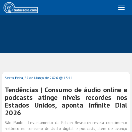
Toggl
naviga
Sexta-Feira, 27 de Março de 2026 @ 13:11
Tendências | Consumo de áudio online e
podcasts atinge níveis recordes nos
Estados Unidos, aponta Infinite Dial
2026
São Paulo - Levantamento da Edison Research revela crescimento
histórico no consumo de áudio digital e podcasts, além de avanço