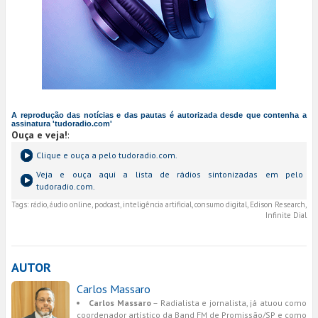
A reprodução das notícias e das pautas é autorizada desde que contenha a
assinatura 'tudoradio.com'
Ouça e veja!
:
Clique e ouça a
pelo tudoradio.com.
Veja e ouça aqui a lista de rádios sintonizadas em
pelo
tudoradio.com.
Tags:
rádio, áudio online, podcast, inteligência artificial, consumo digital, Edison Research,
Infinite Dial
AUTOR
Carlos Massaro
Carlos Massaro
– Radialista e jornalista, já atuou como
coordenador artístico da Band FM de Promissão/SP e como