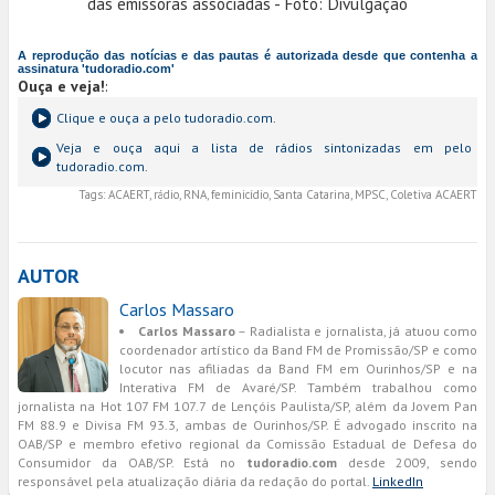
das emissoras associadas - Foto: Divulgação
A reprodução das notícias e das pautas é autorizada desde que contenha a
assinatura 'tudoradio.com'
Ouça e veja!
:
Clique e ouça a
pelo tudoradio.com.
Veja e ouça aqui a lista de rádios sintonizadas em
pelo
tudoradio.com.
Tags:
ACAERT, rádio, RNA, feminicídio, Santa Catarina, MPSC, Coletiva ACAERT
AUTOR
Carlos Massaro
Carlos Massaro
– Radialista e jornalista, já atuou como
coordenador artístico da Band FM de Promissão/SP e como
locutor nas afiliadas da Band FM em Ourinhos/SP e na
Interativa FM de Avaré/SP. Também trabalhou como
jornalista na Hot 107 FM 107.7 de Lençóis Paulista/SP, além da Jovem Pan
FM 88.9 e Divisa FM 93.3, ambas de Ourinhos/SP. É advogado inscrito na
OAB/SP e membro efetivo regional da Comissão Estadual de Defesa do
Consumidor da OAB/SP. Está no
tudoradio.com
desde 2009, sendo
responsável pela atualização diária da redação do portal.
LinkedIn