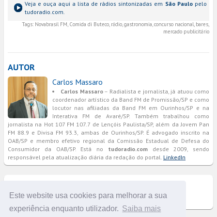
Veja e ouça aqui a lista de rádios sintonizadas em
São Paulo
pelo
tudoradio.com.
Tags:
Novabrasil FM, Comida di Buteco, rádio, gastronomia, concurso nacional, bares,
mercado publicitário
AUTOR
Carlos Massaro
Carlos Massaro
– Radialista e jornalista, já atuou como
coordenador artístico da Band FM de Promissão/SP e como
locutor nas afiliadas da Band FM em Ourinhos/SP e na
Interativa FM de Avaré/SP. Também trabalhou como
jornalista na Hot 107 FM 107.7 de Lençóis Paulista/SP, além da Jovem Pan
FM 88.9 e Divisa FM 93.3, ambas de Ourinhos/SP. É advogado inscrito na
OAB/SP e membro efetivo regional da Comissão Estadual de Defesa do
Consumidor da OAB/SP. Está no
tudoradio.com
desde 2009, sendo
responsável pela atualização diária da redação do portal.
LinkedIn
COMENTÁRIOS
Este website usa cookies para melhorar a sua
experiência enquanto utilizador.
Saiba mais