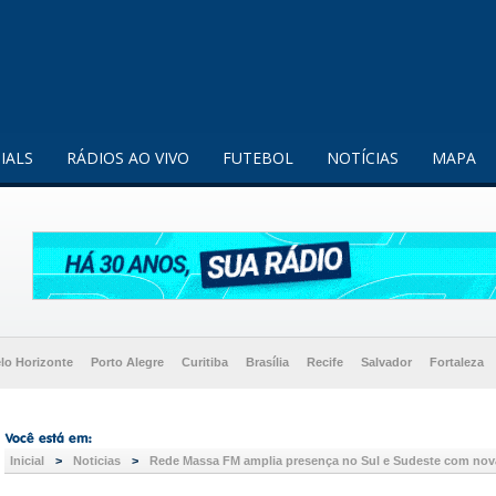
enquanto utilizador.
Saiba mais
IALS
RÁDIOS AO VIVO
FUTEBOL
NOTÍCIAS
MAPA
lo Horizonte
Porto Alegre
Curitiba
Brasília
Recife
Salvador
Fortaleza
Inicial
>
Noticias
>
Rede Massa FM amplia presença no Sul e Sudeste com nova