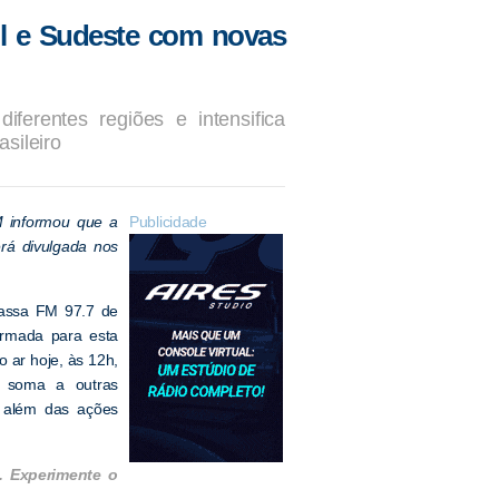
l e Sudeste com novas
erentes regiões e intensifica
sileiro
M informou que a
Publicidade
rá divulgada nos
assa FM 97.7 de
irmada para esta
o ar hoje, às 12h,
 soma a outras
, além das ações
. Experimente o