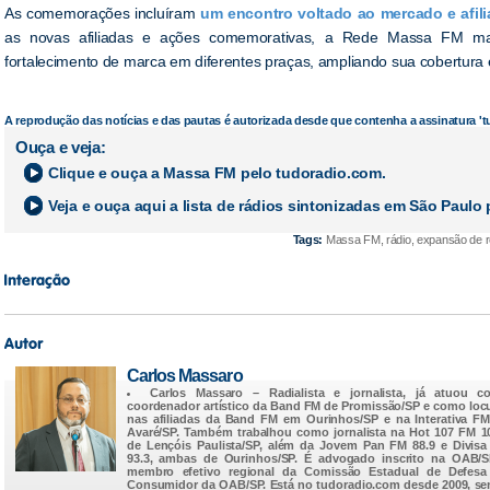
As comemorações incluíram
um encontro voltado ao mercado e afilia
as novas afiliadas e ações comemorativas, a Rede Massa FM ma
fortalecimento de marca em diferentes praças, ampliando sua cobertura e 
A reprodução das notícias e das pautas é autorizada desde que contenha a assinatura '
Ouça e veja:
Clique e ouça a
Massa FM
pelo tudoradio.com.
Veja e ouça aqui a lista de rádios sintonizadas em
São Paulo
p
Tags:
Massa FM, rádio, expansão de re
Carlos Massaro
Carlos Massaro
– Radialista e jornalista, já atuou c
coordenador artístico da Band FM de Promissão/SP e como loc
nas afiliadas da Band FM em Ourinhos/SP e na Interativa F
Avaré/SP. Também trabalhou como jornalista na Hot 107 FM 1
de Lençóis Paulista/SP, além da Jovem Pan FM 88.9 e Divis
93.3, ambas de Ourinhos/SP. É advogado inscrito na OAB/
membro efetivo regional da Comissão Estadual de Defesa
Consumidor da OAB/SP. Está no
tudoradio.com
desde 2009, s