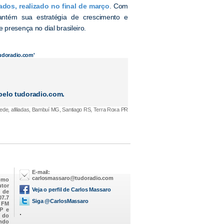
dos, realizado no final de março
. Com
ntém sua estratégia de crescimento e
presença no dial brasileiro.
tudoradio.com'
elo tudoradio.com.
de, afiliadas, Bambuí MG, Santiago RS, Terra Roxa PR
E-mail:
carlosmassaro@tudoradio.com
omo
utor
Veja o perfil de Carlos Massaro
M de
07.7
Siga @CarlosMassaro
a FM
SP e
.
 do
endo