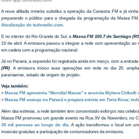
A nova afiliada mineira substitui a operação da Canastra FM e já vinha
preparando o público para a chegada da programação da Massa FM. A
Atualização do tudoradio.com
.
E no interior do Rio Grande do Sul, a
Massa FM 100.7 de Santiago (RS
10 de abril. A emissora passou a integrar a rede com apresentação ao me
em cadeia com a programação nacional.
Já no Paraná, a expansão foi registrada ainda em março, com a entrada
(PR)
. A emissora iniciou suas operações em rede no dia 20, amplia
paranaense, estado de origem do projeto.
Veja também:
>
Massa FM apresenta “Mundial Massa” e anuncia Mylena Ciribelli
>
Massa FM avança no Paraná e prepara estreia em Terra Roxa; rede
Além das estreias, a rede também tem concentrado esforços nas celebra
Massa FM promoveu um grande evento na Rua XV de Novembro, no Cen
35 mil pessoas ao longo do dia
. A ação transformou o local em u
musicais gratuitas e participação de comunicadores da emissora.