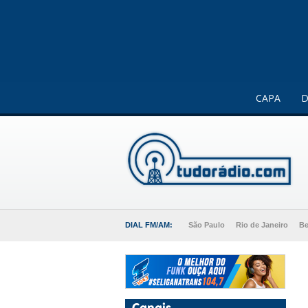
Este website usa cookies para melhorar a sua experiência 
CAPA
D
DIAL FM/AM:
São Paulo
Rio de Janeiro
Be