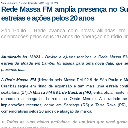
Sexta-Feira, 17 de Abril de 2026 @ 11:23
Rede Massa FM amplia presença no Su
estreias e ações pelos 20 anos
São Paulo - Rede avança com novas afiliadas em dif
celebrações pelos seus 20 anos de operação no rádio bra
Atualizada às 13h23
- Devido a ajustes técnicos, a Rede Massa F
estreia da afiliada em Bambuí foi adiada para uma nova data, que se
próximos dias
A
Rede
M
assa FM
(liderada pela Massa FM 92.9 de São Paulo e M
Curitiba) segue em ritmo de expansão e tem mais uma estreia conf
sexta-feira (17). A
Massa FM 89.1 de Bambuí (MG)
entra oficialmente n
marcando a chegada da rede ao Oeste Mineiro. A novidade se
implantações recentes, como em Santiago (RS) e Terra Roxa (PR)
comemorativas pelos 20 anos de atuação da marca.
Todas as suas rádios preferidas, de um jeito que você gosta
novo app tudoradio.com