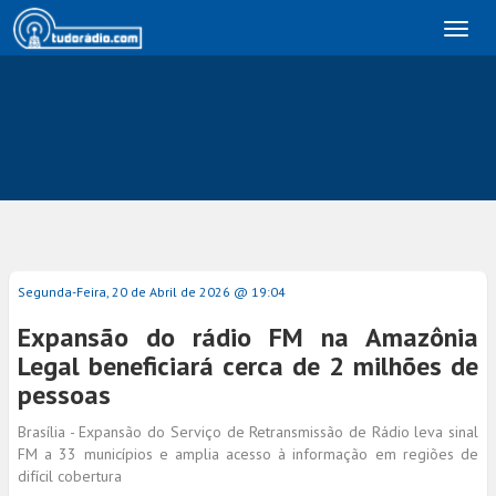
Toggl
naviga
Segunda-Feira, 20 de Abril de 2026 @ 19:04
Expansão do rádio FM na Amazônia
Legal beneficiará cerca de 2 milhões de
pessoas
Brasília - Expansão do Serviço de Retransmissão de Rádio leva sinal
FM a 33 municípios e amplia acesso à informação em regiões de
difícil cobertura