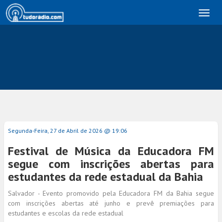
Toggl
naviga
Segunda-Feira, 27 de Abril de 2026 @ 19:06
Festival de Música da Educadora FM
segue com inscrições abertas para
estudantes da rede estadual da Bahia
Salvador - Evento promovido pela Educadora FM da Bahia segue
com inscrições abertas até junho e prevê premiações para
estudantes e escolas da rede estadual