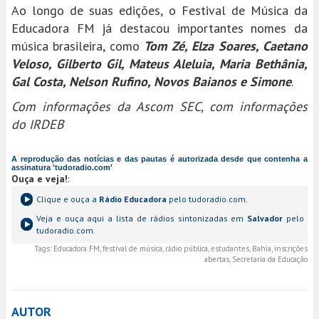
Ao longo de suas edições, o Festival de Música da
Educadora FM já destacou importantes nomes da
música brasileira, como
Tom Zé, Elza Soares, Caetano
Veloso, Gilberto Gil, Mateus Aleluia, Maria Bethânia,
Gal Costa, Nelson Rufino, Novos Baianos e Simone
.
Com informações da Ascom SEC, com informações
do IRDEB
A reprodução das notícias e das pautas é autorizada desde que contenha a
assinatura 'tudoradio.com'
Ouça e veja!
:
Clique e ouça a
Rádio Educadora
pelo tudoradio.com.
Veja e ouça aqui a lista de rádios sintonizadas em
Salvador
pelo
tudoradio.com.
Tags:
Educadora FM, festival de música, rádio pública, estudantes, Bahia, inscrições
abertas, Secretaria da Educação
AUTOR