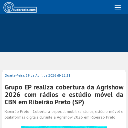
Toggl
naviga
Quarta-Feira, 29 de Abril de 2026 @ 11:21
Grupo EP realiza cobertura da Agrishow
2026 com rádios e estúdio móvel da
CBN em Ribeirão Preto (SP)
Ribeirão Preto - Cobertura especial mobiliza rádios, estúdio móvel e
plataformas digitais durante a Agrishow 2026 em Ribeirão Preto