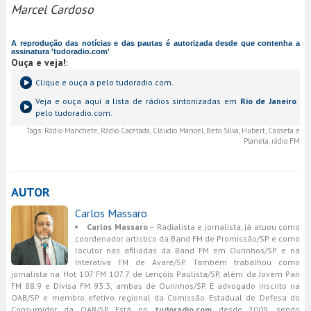
Marcel Cardoso
A reprodução das notícias e das pautas é autorizada desde que contenha a
assinatura 'tudoradio.com'
Ouça e veja!
:
Clique e ouça a
pelo tudoradio.com.
Veja e ouça aqui a lista de rádios sintonizadas em
Rio de Janeiro
pelo tudoradio.com.
Tags:
Rádio Manchete, Rádio Cacetada, Cláudio Manoel, Beto Silva, Hubert, Casseta e
Planeta, rádio FM
AUTOR
Carlos Massaro
Carlos Massaro
– Radialista e jornalista, já atuou como
coordenador artístico da Band FM de Promissão/SP e como
locutor nas afiliadas da Band FM em Ourinhos/SP e na
Interativa FM de Avaré/SP. Também trabalhou como
jornalista na Hot 107 FM 107.7 de Lençóis Paulista/SP, além da Jovem Pan
FM 88.9 e Divisa FM 93.3, ambas de Ourinhos/SP. É advogado inscrito na
OAB/SP e membro efetivo regional da Comissão Estadual de Defesa do
Consumidor da OAB/SP. Está no
tudoradio.com
desde 2009, sendo