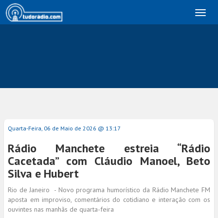
Toggl
naviga
Quarta-Feira, 06 de Maio de 2026 @ 13:17
Rádio Manchete estreia “Rádio
Cacetada” com Cláudio Manoel, Beto
Silva e Hubert
Rio de Janeiro - Novo programa humorístico da Rádio Manchete FM
aposta em improviso, comentários do cotidiano e interação com os
ouvintes nas manhãs de quarta-feira