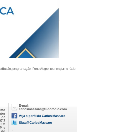
iodifusão, programação, Porto Alegre, tecnologia no rádio
E-mail:
carlosmassaro@tudoradio.com
omo
utor
Veja o perfil de Carlos Massaro
M de
07.7
Siga @CarlosMassaro
a FM
SP e
.
 do