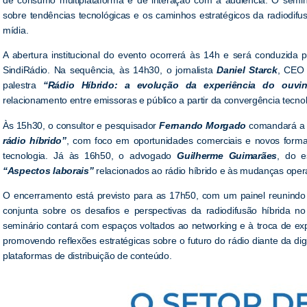
sobre tendências tecnológicas e os caminhos estratégicos da radiodi
mídia.
A abertura institucional do evento ocorrerá às 14h e será conduzida 
SindiRádio. Na sequência, às 14h30, o jornalista
Daniel Starck
, CEO 
palestra
“Rádio Híbrido: a evolução da experiência do ouvin
relacionamento entre emissoras e público a partir da convergência tecnol
Às 15h30, o consultor e pesquisador
Fernando Morgado
comandará a 
rádio híbrido”
, com foco em oportunidades comerciais e novos forma
tecnologia. Já às 16h50, o advogado
Guilherme Guimarães
, do e
“Aspectos laborais”
relacionados ao rádio híbrido e às mudanças opera
O encerramento está previsto para as 17h50, com um painel reunindo 
conjunta sobre os desafios e perspectivas da radiodifusão híbrida n
seminário contará com espaços voltados ao networking e à troca de exp
promovendo reflexões estratégicas sobre o futuro do rádio diante da digi
plataformas de distribuição de conteúdo.