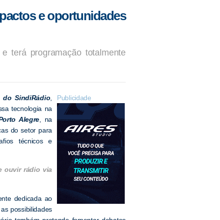
mpactos e oportunidades
 e terá programação totalmente
o do SindiRádio
,
Publicidade
ssa tecnologia na
Porto Alegre
, na
nças do setor para
afios técnicos e
ouvir rádio via
ente dedicada ao
as possibilidades
nário também pretende fomentar debates