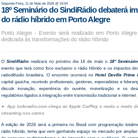
Segunda-Feira, 11 de Maio de 2026 @ 19:04
18º Seminário do SindiRádio debaterá i
do rádio híbrido em Porto Alegre
Porto Alegre - Evento será realizado em Porto Alegre
dedicada às transformações do rádio híbrido
O
SindiRádio
realizará no próximo dia 16 de maio o
18º Seminári
evento que terá como foco exclusivo o rádio híbrido e os impactos de
radiodifusão brasileira. O encontro ocorrerá no
Hotel Deville Prime 
capital gaúcha, reunindo profissionais, gestores, especialistas e lidera
discutir inovação, experiência do ouvinte, monetização e os des
regulatórios ligados à integração entre transmissão tradicional e internet.
App tudoradio.com chega ao Apple CarPlay e muda o modo de 
streaming nos carros
A edição de 2026 será a primeira no Brasil com programação totalm
rádio híbrido, tema que vem ganhando espaço no mercado por ampliar 
de consumo multiplataforma e de interação com a audiência. O semi