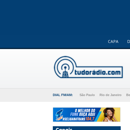
Este website usa cookies para melhorar a sua experiência 
CAPA
D
DIAL FM/AM:
São Paulo
Rio de Janeiro
Be