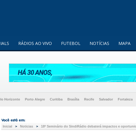
enquanto utilizador.
Saiba mais
IALS
RÁDIOS AO VIVO
FUTEBOL
NOTÍCIAS
MAPA
lo Horizonte
Porto Alegre
Curitiba
Brasília
Recife
Salvador
Fortaleza
Inicial
>
Noticias
>
18º Seminário do SindiRádio debaterá impactos e oportuni