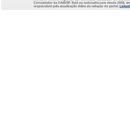
Consumidor da OAB/SP. Está no
tudoradio.com
desde 2009, s
responsável pela atualização diária da redação do portal.
Linked
...
e