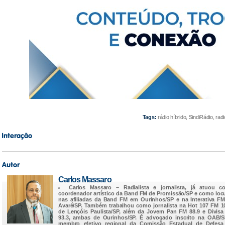
Tags:
rádio híbrido, SindiRádio, rad
Carlos Massaro
Carlos Massaro
– Radialista e jornalista, já atuou c
coordenador artístico da Band FM de Promissão/SP e como loc
nas afiliadas da Band FM em Ourinhos/SP e na Interativa F
Avaré/SP. Também trabalhou como jornalista na Hot 107 FM 1
de Lençóis Paulista/SP, além da Jovem Pan FM 88.9 e Divis
93.3, ambas de Ourinhos/SP. É advogado inscrito na OAB/
membro efetivo regional da Comissão Estadual de Defesa