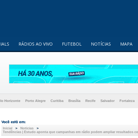
enquanto utilizador.
Saiba mais
IALS
RÁDIOS AO VIVO
FUTEBOL
NOTÍCIAS
MAPA
lo Horizonte
Porto Alegre
Curitiba
Brasília
Recife
Salvador
Fortaleza
Inicial
>
Noticias
>
Tendências | Estudo aponta que campanhas em rádio podem ampliar resultados co