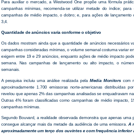
Para auxiliar o mercado, a Westwood One propõe uma fórmula práti
campanhas mínimas, recomenda-se utilizar metade do índice; para c
campanhas de médio impacto, o dobro; e, para ações de lançamento ou 
3,4.
Quantidade de anúncios varia conforme o objetivo
Os dados mostram ainda que a quantidade de anúncios necessários v
campanhas consideradas mínimas, o volume semanal costuma variar ent
exigem entre 19 e 29 anúncios, enquanto ações de médio impacto pod
semana. Nas campanhas de lançamento ou alto impacto, o número
semanais.
A pesquisa incluiu uma análise realizada pela
Media Monitors
com ma
aproximadamente 1.700 emissoras norte-americanas distribuídas p
revelou que apenas 2% das campanhas analisadas se enquadravam na c
Outras 4% foram classificadas como campanhas de médio impacto,
campanhas mínimas.
Segundo Bouvard, a realidade observada demonstra que apenas uma 
consegue alcançar mais da metade da audiência de uma emissora.
A 
aproximadamente um terço dos ouvintes e com frequência inferior