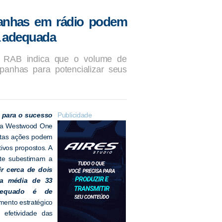
panhas em rádio podem
ia adequada
 RAB indica que o volume de
panhas para potencializar seus
e para o sucesso
Publicidade
ela Westwood One
itas ações podem
ivos propostos. A
nte subestimam a
ir cerca de dois
ma média de 33
dequado é de
mento estratégico
 efetividade das