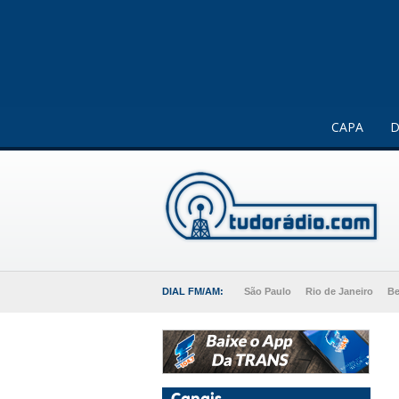
Este website usa cookies para melhorar a sua experiência 
CAPA
D
DIAL FM/AM:
São Paulo
Rio de Janeiro
Be