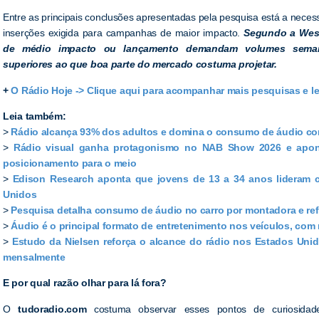
Entre as principais conclusões apresentadas pela pesquisa está a nece
inserções exigida para campanhas de maior impacto.
Segundo a West
de médio impacto ou lançamento demandam volumes semanai
superiores ao que boa parte do mercado costuma projetar.
+
O Rádio Hoje -> Clique aqui para acompanhar mais pesquisas e l
Leia também:
>
Rádio alcança 93% dos adultos e domina o consumo de áudio co
>
Rádio visual ganha protagonismo no NAB Show 2026 e apont
posicionamento para o meio
>
Edison Research aponta que jovens de 13 a 34 anos lideram 
Unidos
>
Pesquisa detalha consumo de áudio no carro por montadora e ref
>
Áudio é o principal formato de entretenimento nos veículos, com 
>
Estudo da Nielsen reforça o alcance do rádio nos Estados Un
mensalmente
E por qual razão olhar para lá fora?
O
tudoradio.com
costuma observar esses pontos de curiosidade