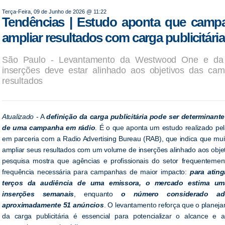
Terça-Feira, 09 de Junho de 2026 @ 11:22
Tendências | Estudo aponta que cam
ampliar resultados com carga publicitár
São Paulo - Levantamento da Westwood One e da
inserções deve estar alinhado aos objetivos das cam
resultados
Atualizado
- A
definição da carga publicitária pode ser determinant
de uma campanha em rádio
. É o que aponta um estudo realizado p
em parceria com a Radio Advertising Bureau (RAB), que indica que mu
ampliar seus resultados com um volume de inserções alinhado aos objet
pesquisa mostra que agências e profissionais do setor frequenteme
frequência necessária para campanhas de maior impacto:
para ating
terços da audiência de uma emissora, o mercado estima u
inserções semanais
, enquanto
o número considerado a
aproximadamente 51 anúncios
. O levantamento reforça que o planeja
da carga publicitária é essencial para potencializar o alcance e a