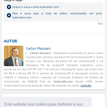
Ouça e veja!
:
Clique e ouça a
pelo tudoradio.com.
Veja e ouça aqui a lista de rádios sintonizadas em
pelo
tudoradio.com.
Tags:
AUTOR
Carlos Massaro
Carlos Massaro
– Radialista e jornalista, já atuou como
coordenador artístico da Band FM de Promissão/SP e como
locutor nas afiliadas da Band FM em Ourinhos/SP e na
Interativa FM de Avaré/SP. Também trabalhou como
jornalista na Hot 107 FM 107.7 de Lençóis Paulista/SP, além da Jovem Pan
FM 88.9 e Divisa FM 93.3, ambas de Ourinhos/SP. É advogado inscrito na
OAB/SP e membro efetivo regional da Comissão Estadual de Defesa do
Consumidor da OAB/SP. Está no
tudoradio.com
desde 2009, sendo
responsável pela atualização diária da redação do portal.
LinkedIn
COMENTÁRIOS
Este website usa cookies para melhorar a sua