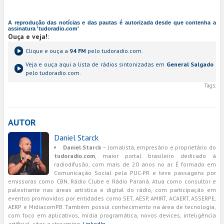
A reprodução das notícias e das pautas é autorizada desde que contenha a
assinatura 'tudoradio.com'
Ouça e veja!
:
Clique e ouça a
94 FM
pelo tudoradio.com.
Veja e ouça aqui a lista de rádios sintonizadas em
General Salgado
pelo tudoradio.com.
Tags:
AUTOR
Daniel Starck
Daniel Starck
– Jornalista, empresário e proprietário do
tudoradio.com
, maior portal brasileiro dedicado à
radiodifusão, com mais de 20 anos no ar. É formado em
Comunicação Social pela PUC-PR e teve passagens por
emissoras como CBN, Rádio Clube e Rádio Paraná. Atua como consultor e
palestrante nas áreas artística e digital do rádio, com participação em
eventos promovidos por entidades como SET, AESP, AMIRT, ACAERT, ASSERPE,
AERP e MidiacomPB. Também possui conhecimento na área de tecnologia,
com foco em aplicativos, mídia programática, novos devices, inteligência
artificial, sites e streaming.
LinkedIn