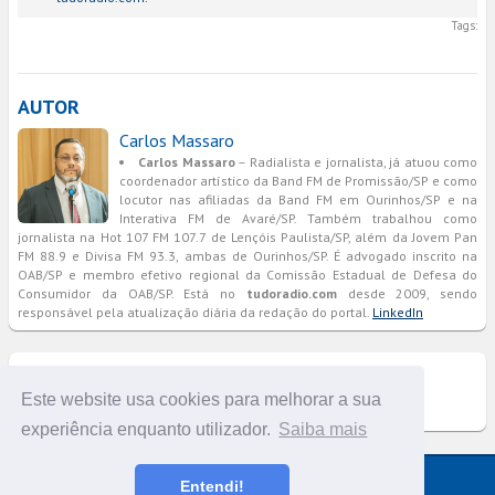
Tags:
AUTOR
Carlos Massaro
Carlos Massaro
– Radialista e jornalista, já atuou como
coordenador artístico da Band FM de Promissão/SP e como
locutor nas afiliadas da Band FM em Ourinhos/SP e na
Interativa FM de Avaré/SP. Também trabalhou como
jornalista na Hot 107 FM 107.7 de Lençóis Paulista/SP, além da Jovem Pan
FM 88.9 e Divisa FM 93.3, ambas de Ourinhos/SP. É advogado inscrito na
OAB/SP e membro efetivo regional da Comissão Estadual de Defesa do
Consumidor da OAB/SP. Está no
tudoradio.com
desde 2009, sendo
responsável pela atualização diária da redação do portal.
LinkedIn
COMENTÁRIOS
Este website usa cookies para melhorar a sua
experiência enquanto utilizador.
Saiba mais
Versão completa do portal
Entendi!