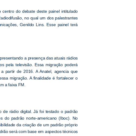
 centro do debate deste painel intitulado
Radiodifusão, no qual um dos palestrantes
icações, Genildo Lins. Esse painel terá
epresentando a presença das atuais rádios
 pela televisão. Essa migração poderá
 a partir de 2016. A Anatel, agencia que
essa migração. A finalidade é fortalecer o
am a faixa FM.
e rádio digital. Já foi testado o padrão
s do padrão norte-americano (Iboc). No
ibilidade da criação de um padrão próprio
adrão será com base em aspectos técnicos