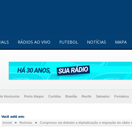
enquanto utilizador.
Saiba mais
IALS
RÁDIOS AO VIVO
FUTEBOL
NOTÍCIAS
MAPA
lo Horizonte
Porto Alegre
Curitiba
Brasília
Recife
Salvador
Fortaleza
Inicial
>
Noticias
>
Congresso vai debater a digitalização e migração do rádio