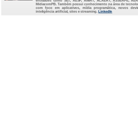
entidades como SET, AESP, AMIRT, ACAERT, ASSERPE, AER
MidiacomPB. Também possui conhecimento na área de tecnolo
com foco em aplicativos, mídia programática, novos devi
inteligência artificial, sites e streaming.
LinkedIn
...