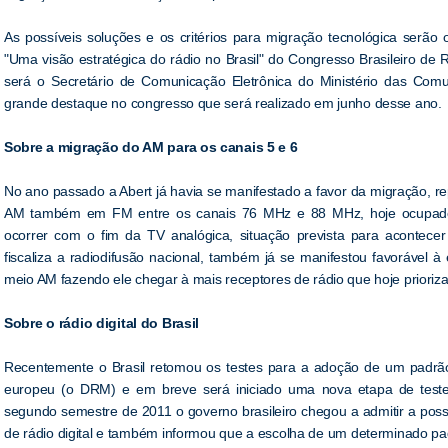
As possíveis soluções e os critérios para migração tecnológica serão o
"Uma visão estratégica do rádio no Brasil" do Congresso Brasileiro de 
será o Secretário de Comunicação Eletrônica do Ministério das Comun
grande destaque no congresso que será realizado em junho desse ano.
Sobre a migração do AM para os canais 5 e 6
No ano passado a Abert já havia se manifestado a favor da migração, r
AM também em FM entre os canais 76 MHz e 88 MHz, hoje ocupados
ocorrer com o fim da TV analógica, situação prevista para acontecer
fiscaliza a radiodifusão nacional, também já se manifestou favorável à 
meio AM fazendo ele chegar à mais receptores de rádio que hoje prioriz
Sobre o rádio digital do Brasil
Recentemente o Brasil retomou os testes para a adoção de um padrão d
europeu (o DRM) e em breve será iniciado uma nova etapa de teste
segundo semestre de 2011 o governo brasileiro chegou a admitir a poss
de rádio digital e também informou que a escolha de um determinado p