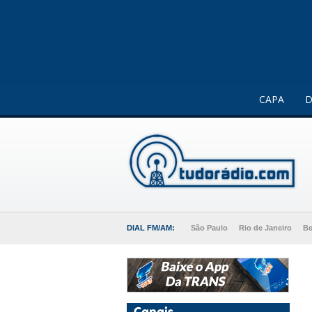
Este website usa cookies para melhorar a sua experiência 
CAPA
D
DIAL FM/AM:
São Paulo
Rio de Janeiro
Be