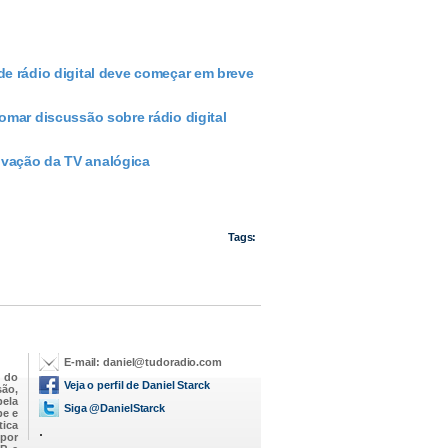
de rádio digital deve começar em breve
tomar discussão sobre rádio digital
ivação da TV analógica
Tags:
E-mail:
daniel@tudoradio.com
 do
Veja o perfil de Daniel Starck
são,
pela
Siga @DanielStarck
be e
tica
.
 por