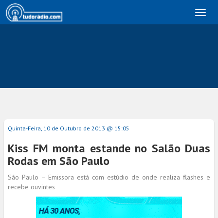
Toggl
naviga
Quinta-Feira, 10 de Outubro de 2013 @ 15:05
Kiss FM monta estande no Salão Duas
Rodas em São Paulo
São Paulo – Emissora está com estúdio de onde realiza flashes e
recebe ouvintes