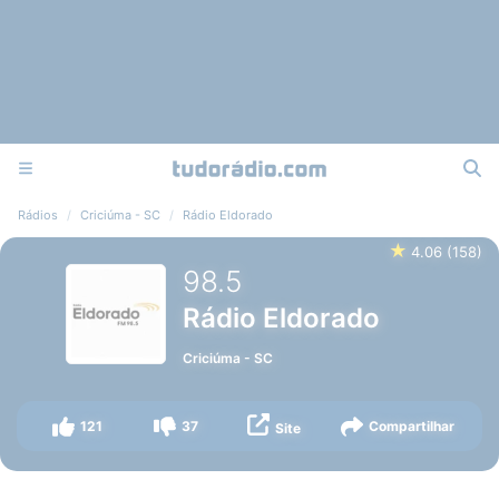
Rádios
Criciúma - SC
Rádio Eldorado
★
4.06
(
158
)
98.5
Rádio Eldorado
Criciúma
-
SC
121
37
Compartilhar
Site