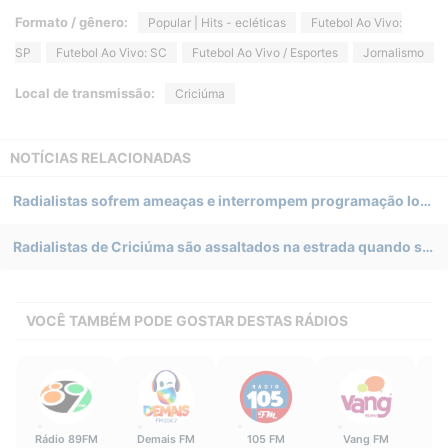
Formato / gênero:
Popular | Hits - ecléticas
Futebol Ao Vivo:
SP
Futebol Ao Vivo: SC
Futebol Ao Vivo / Esportes
Jornalismo
Local de transmissão:
Criciúma
NOTÍCIAS RELACIONADAS
Radialistas sofrem ameaças e interrompem programação local da Rádio Eldorado durante assalto em Criciúma
Radialistas de Criciúma são assaltados na estrada quando seguiam para o Rio de Janeiro
VOCÊ TAMBÉM PODE GOSTAR DESTAS RÁDIOS
Rádio 89FM
Demais FM
105 FM
Vang FM
Rá