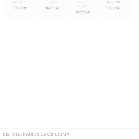
Joinville
/
SC
Taió
/
SC
Jaraguá do
Xaxim
/
SC
Sul
/
SC
89.5 FM
104.7 FM
95.5 FM
105.7 FM
LISTA DE RÁDIOS DE CRICIÚMA