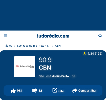
Rádios
São José do Rio Preto - SP
CBN
★
4.34
(
195
)
90.9
CBN
São José do Rio Preto
-
SP
163
32
Compartilhar
Site