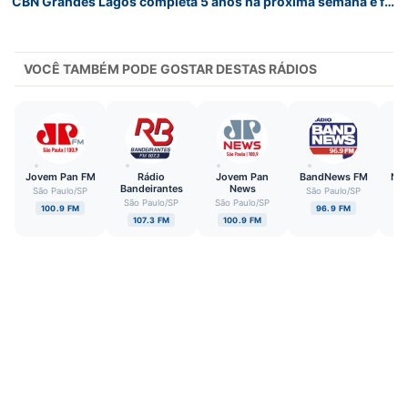
CBN Grandes Lagos completa 5 anos na próxima semana e faz reportagem especial
VOCÊ TAMBÉM PODE GOSTAR DESTAS RÁDIOS
Jovem Pan FM
Rádio
Jovem Pan
BandNews FM
Nov
Bandeirantes
News
São Paulo
/
SP
São Paulo
/
SP
Sã
São Paulo
/
SP
São Paulo
/
SP
100.9 FM
96.9 FM
107.3 FM
100.9 FM