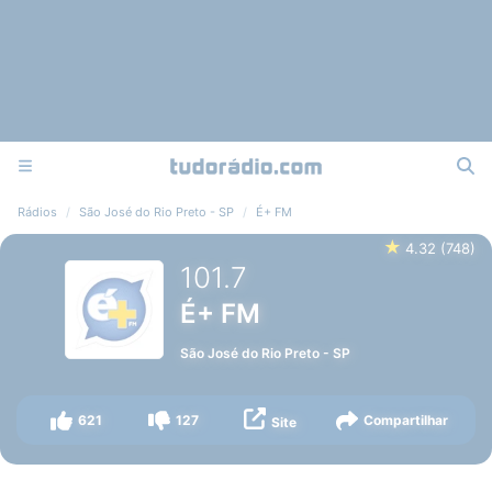
Rádios
São José do Rio Preto - SP
É+ FM
★
4.32
(
748
)
101.7
É+ FM
São José do Rio Preto
-
SP
621
127
Compartilhar
Site