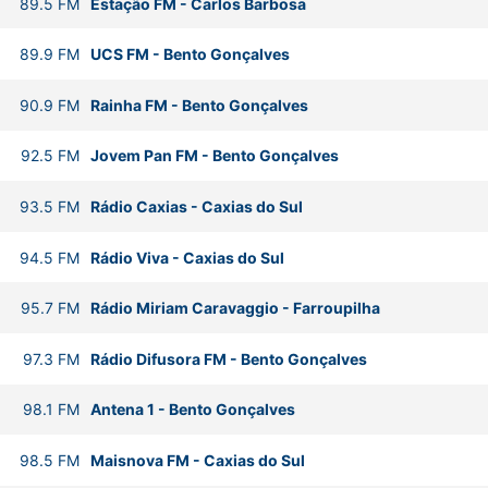
89.5
FM
Estação FM
-
Carlos Barbosa
89.9
FM
UCS FM
-
Bento Gonçalves
90.9
FM
Rainha FM
-
Bento Gonçalves
92.5
FM
Jovem Pan FM
-
Bento Gonçalves
93.5
FM
Rádio Caxias
-
Caxias do Sul
94.5
FM
Rádio Viva
-
Caxias do Sul
95.7
FM
Rádio Miriam Caravaggio
-
Farroupilha
97.3
FM
Rádio Difusora FM
-
Bento Gonçalves
98.1
FM
Antena 1
-
Bento Gonçalves
98.5
FM
Maisnova FM
-
Caxias do Sul