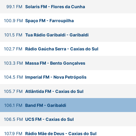
99.1
FM
Solaris FM
-
Flores da Cunha
100.9
FM
Spaço FM
-
Farroupilha
101.5
FM
Tua Rádio Garibaldi
-
Garibaldi
102.7
FM
Rádio Gaúcha Serra
-
Caxias do Sul
103.3
FM
Massa FM
-
Bento Gonçalves
104.5
FM
Imperial FM
-
Nova Petrópolis
105.7
FM
Atlântida FM
-
Caxias do Sul
106.1
FM
Band FM
-
Garibaldi
106.5
FM
UCS FM
-
Caxias do Sul
107.9
FM
Rádio Mãe de Deus
-
Caxias do Sul