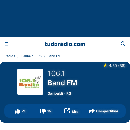
Rádios
Garibaldi - RS
Band FM
★
4.30
(
86
)
106.1
Band FM
Garibaldi
-
RS
71
15
Compartilhar
Site