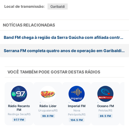
Local de transmissão:
Garibaldi
NOTÍCIAS RELACIONADAS
Band FM chega à região da Serra Gaúcha com afiliada controlada pelo Grupo RSCOM
Serrana FM completa quatro anos de operação em Garibaldi (RS)
VOCÊ TAMBÉM PODE GOSTAR DESTAS RÁDIOS
Rádio Recanto
Rádio Líder
Imperial FM
Oceano FM
T
FM
Uruguaiana
/
RS
Nova
Pelotas
/
RS
Restinga Seca
/
RS
V
Petrópolis
/
RS
99.9 FM
89.5 FM
97.7 FM
104.5 FM