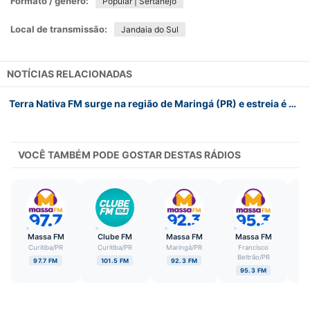
Formato / gênero:
Popular | Sertanejo
Local de transmissão:
Jandaia do Sul
NOTÍCIAS RELACIONADAS
Terra Nativa FM surge na região de Maringá (PR) e estreia é prevista para abril
VOCÊ TAMBÉM PODE GOSTAR DESTAS RÁDIOS
Massa FM
Clube FM
Massa FM
Massa FM
M
Curitiba
/
PR
Curitiba
/
PR
Maringá
/
PR
Francisco
Gua
Beltrão
/
PR
97.7 FM
101.5 FM
92.3 FM
95.3 FM