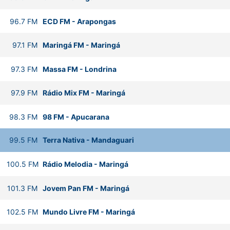
96.7
FM
ECD FM
-
Arapongas
97.1
FM
Maringá FM
-
Maringá
97.3
FM
Massa FM
-
Londrina
97.9
FM
Rádio Mix FM
-
Maringá
98.3
FM
98 FM
-
Apucarana
99.5
FM
Terra Nativa
-
Mandaguari
100.5
FM
Rádio Melodia
-
Maringá
101.3
FM
Jovem Pan FM
-
Maringá
102.5
FM
Mundo Livre FM
-
Maringá