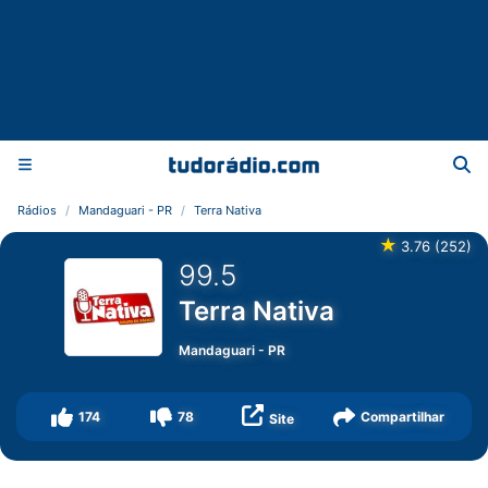
Rádios
Mandaguari - PR
Terra Nativa
★
3.76
(
252
)
99.5
Terra Nativa
Mandaguari
-
PR
174
78
Compartilhar
Site