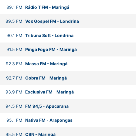
89.1
FM
Rádio T FM
-
Maringá
89.5
FM
Vox Gospel FM
-
Londrina
90.1
FM
Tribuna Soft
-
Londrina
91.5
FM
Pinga Fogo FM
-
Maringá
92.3
FM
Massa FM
-
Maringá
92.7
FM
Cobra FM
-
Maringá
93.9
FM
Exclusiva FM
-
Maringá
94.5
FM
FM 94,5
-
Apucarana
95.1
FM
Nativa FM
-
Arapongas
95.5
FM
CBN
-
Maringá