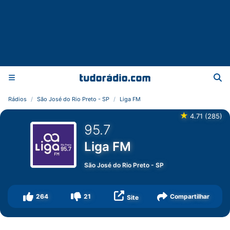
Rádios
São José do Rio Preto - SP
Liga FM
★
4.71
(
285
)
95.7
Liga FM
São José do Rio Preto
-
SP
264
21
Compartilhar
Site