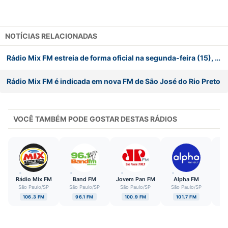
NOTÍCIAS RELACIONADAS
Rádio Mix FM estreia de forma oficial na segunda-feira (15), em São José do Rio Preto (SP)
Rádio Mix FM é indicada em nova FM de São José do Rio Preto
VOCÊ TAMBÉM PODE GOSTAR DESTAS RÁDIOS
Rádio Mix FM
Band FM
Jovem Pan FM
Alpha FM
São Paulo
/
SP
São Paulo
/
SP
São Paulo
/
SP
São Paulo
/
SP
Sã
106.3 FM
96.1 FM
100.9 FM
101.7 FM