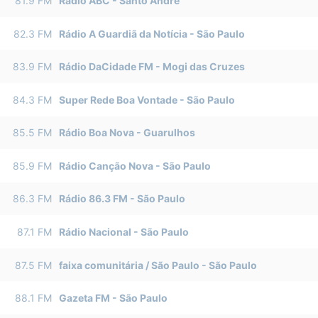
81.9
FM
Rádio ABC
-
Santo André
82.3
FM
Rádio A Guardiã da Notícia
-
São Paulo
83.9
FM
Rádio DaCidade FM
-
Mogi das Cruzes
84.3
FM
Super Rede Boa Vontade
-
São Paulo
85.5
FM
Rádio Boa Nova
-
Guarulhos
85.9
FM
Rádio Canção Nova
-
São Paulo
86.3
FM
Rádio 86.3 FM
-
São Paulo
87.1
FM
Rádio Nacional
-
São Paulo
87.5
FM
faixa comunitária / São Paulo
-
São Paulo
88.1
FM
Gazeta FM
-
São Paulo