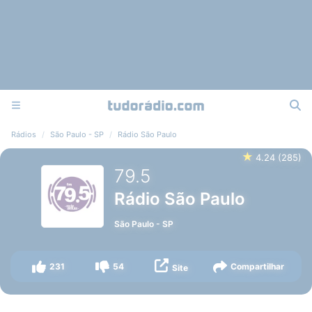
Rádios
São Paulo - SP
Rádio São Paulo
★
4.24
(
285
)
79.5
Rádio São Paulo
São Paulo
-
SP
231
54
Compartilhar
Site